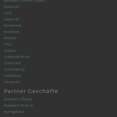
Budapest, Szent Erzsébet ..
Debrecen
Győr
Kaposvár
Kecskemét
Komárom
Miskolc
Pécs
Sopron
Székesfehérvár
Szekszárd
Szombathely
Tatabánya
Veszprém
Partner Geschäfte
Budapest, Óbuda
Budapest, Pesti út
Nyíregyháza