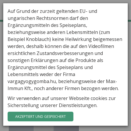
Auf Grund der zurzeit geltenden EU- und
ungarischen Rechtsnormen darf den
Ergänzungsmitteln des Speiseplans,
GÁBOR VARGA
Home
VargaPeptide
VargaPeptide skin care spray 1
beziehungsweise anderen Lebensmitteln (zum
Lieferungsland:
UNGARN
Beispiel Knoblauch) keine Heilwirkung beigemessen
PRODUKTE
werden, deshalb können die auf den Videofilmen
LINKS
ersichtlichen Zustandsverbesserungen und
sonstigen Erklärungen auf die Produkte als
FAQ
Ergänzungsmittel des Speiseplans und
Lebensmittels weder der Firma
AGB
vargagyogygomba.hu, beziehungsweise der Max-
Immun Kft., noch anderer Firmen bezogen werden.
KONTAKT
Wir verwenden auf unserer Webseite cookies zur
Sicherstellung unserer Dienstleistungen.
AKZEPTIERT UND GESPEICHERT