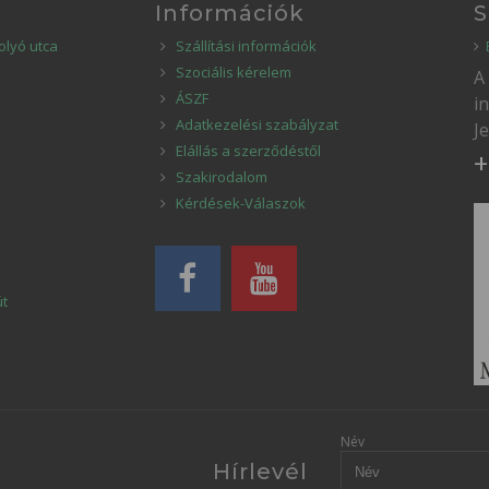
Információk
S
olyó utca
Szállítási információk
Szociális kérelem
A
ÁSZF
i
Adatkezelési szabályzat
J
Elállás a szerződéstől
+
Szakirodalom
Kérdések-Válaszok
út
Név
Hírlevél