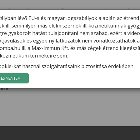
ERMÉKEK
HÍREK
VARGA GÁBOR
FILMEK
GYÓGYGOMBÁK
K
tályban lévő EU-s és magyar jogszabályok alapján az étrend
ek ill. semmilyen más élelmiszernek ill. kozmetikumnak gyó
re gyakorolt hatást tulajdonítani nem szabad, ezért a vide
potjavulások és egyéb nyilatkozatok nem vonatkoztathatók a
ó Viki küzdelme a magas vérnyomás
mba.hu ill. a Max-Immun Kft. és más cégek étrend kiegészí
l. kozmetikum termékeire sem.
dolná, hogy az élsportolóknak is lehetnek egészségügyi prob
okie-kat használ szolgáltatásaink biztosítása érdekében.
kusak. Ez a betegség a bőrrák jóindulatú elváltozása. A gyó
t helyről távolították el testéről a kóros képződményt. Utó
ÉS MENTEM
ták figyelmét arra, hogy nagyon vigyázzon egészségére, óva
tól.