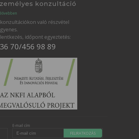
zemélyes konzultáció
Bővebben
 konzultációkon való részvétel
ngyenes.
elentkezés, időpont egyeztetés:
36 70/456 98 89
E-mail cím
FELIRATKOZÁS