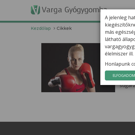
T
A jelenleg ha
kiegészítőkn
Kezdőlap
Cikkek
más egészség
látható álla
Mil
vargagyogygo
élelmiszer il
Ki gon
Honlapunk co
energi
út. Ké
ELFOGADOM 
felhív
sugarai