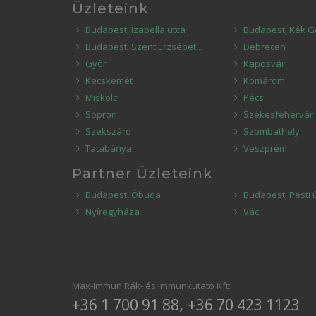
Üzleteink
Budapest, Izabella utca
Budapest, Kék G
Budapest, Szent Erzsébet ..
Debrecen
Győr
Kaposvár
Kecskemét
Komárom
Miskolc
Pécs
Sopron
Székesfehérvár
Szekszárd
Szombathely
Tatabánya
Veszprém
Partner Üzleteink
Budapest, Óbuda
Budapest, Pesti 
Nyíregyháza
Vác
Max-Immun Rák- és Immunkutató Kft:
,
+36 1 700 91 88
+36 70 423 1123