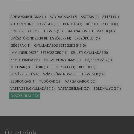
ADENOKARCINOMA (1)
AGYDAGANAT (7)
ASZTMA (1)
ÁTTÉT (31)
AUTOIMMUN BETEGSÉGEK (15)
BÉNULÁS (1)
BŐRBETEGSÉGEK (6)
COPD (2)
CUKORBETEGSÉG (10)
DAGANATOS BETEGSÉGEK (89)
EMÉSZTŐRENDSZERI BETEGSÉGEK (14)
ÉRSZŰKÜLET (1)
GÉGERÁK (1)
GYULLADÁSOS BETEGSÉGEK (15)
IMMUNRENDSZERI BETEGSÉGEK (16)
IZÜLETI GYULLADÁS (5)
KEMOTERÁPIA (33)
MAGAS VÉRNYOMÁS (1)
MÁJBETEGSÉG (1)
MELLRÁK (7)
PÁNIK (1)
PROSZTATA (1)
REFLUX (2)
SUGÁRKEZELÉS (8)
SZÍV ÉS ÉRRENDSZERI BETEGSÉGEK (14)
SZORONGÁS (1)
TÜDŐRÁK (29)
VARGA GÁBOR (56)
VASTAGBÉLGYULLADÁS (10)
VASTAGBÉLRÁK (27)
ZÖLDHÁLYOG (1)
ÖSSZES FILM (272)
Üzleteink