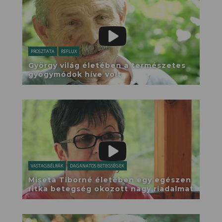
PROSZTATA
REFLUX
György világ életében a természetes
gyógymódok híve volt
VASTAGBÉLRÁK
DAGANATOS BETEGSÉGEK
Miseta Tiborné életében egy egészen
ritka betegség okozott nagy riadalmat