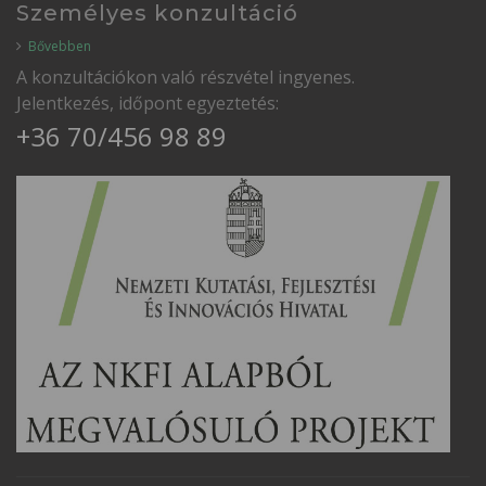
Személyes konzultáció
Bővebben
A konzultációkon való részvétel ingyenes.
Jelentkezés, időpont egyeztetés:
+36 70/456 98 89