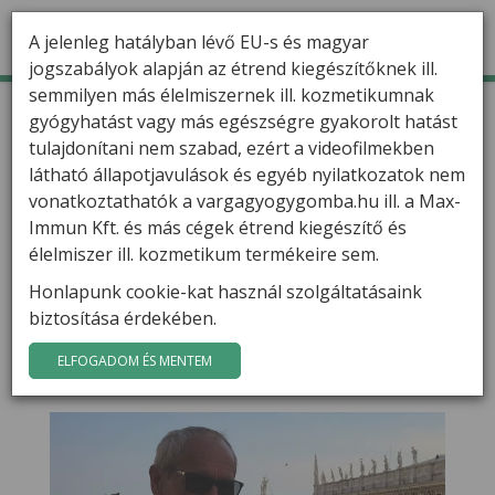
A jelenleg hatályban lévő EU-s és magyar
jogszabályok alapján az étrend kiegészítőknek ill.
semmilyen más élelmiszernek ill. kozmetikumnak
TERMÉKEK
Kezdőlap
Filmek
gyógyhatást vagy más egészségre gyakorolt hatást
tulajdonítani nem szabad, ezért a videofilmekben
HÍREK
látható állapotjavulások és egyéb nyilatkozatok nem
VARGA GÁBOR
vonatkoztathatók a vargagyogygomba.hu ill. a Max-
Immun Kft. és más cégek étrend kiegészítő és
FILMEK
élelmiszer ill. kozmetikum termékeire sem.
IZÜLETI GYULLADÁS
ASZTMA
ÉRSZŰKÜLET
Honlapunk cookie-kat használ szolgáltatásaink
GYÓGYGOMBÁK
biztosítása érdekében.
Máriánál az asztma enyhült, izületi
fájdalmai is eltűntek a gyógygombák
KAPCSOLAT
használatával
ELFOGADOM ÉS MENTEM