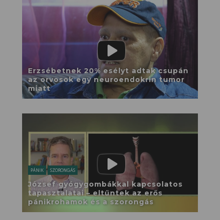
Erzsébetnek 20% esélyt adtak csupán
az orvosok egy neuroendokrin tumor
miatt
PÁNIK
SZORONGÁS
József gyógygombákkal kapcsolatos
tapasztalatai – eltűntek az erős
pánikrohamok és a szorongás