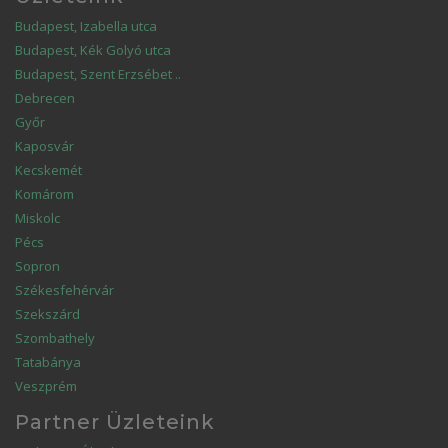
Budapest, Izabella utca
Budapest, Kék Golyó utca
Budapest, Szent Erzsébet ..
Debrecen
Győr
Kaposvár
Kecskemét
Komárom
Miskolc
Pécs
Sopron
Székesfehérvár
Szekszárd
Szombathely
Tatabánya
Veszprém
Partner Üzleteink