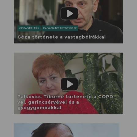
VASTAGBÉLRÁK
DAGANATOS BETEGSÉGEK
Géza története a vastagbélrákkal
Palkovics Tiborné története a COPD-
vel, gerincsérvével és a
gyógygombákkal