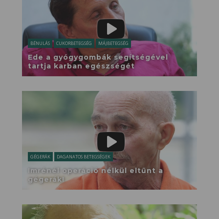
BÉNULÁS
CUKORBETEGSÉG
MÁJBETEGSÉG
Ede a gyógygombák segítségével
tartja karban egészségét
GÉGERÁK
DAGANATOS BETEGSÉGEK
Imrénél operáció nélkül eltűnt a
gégerák!