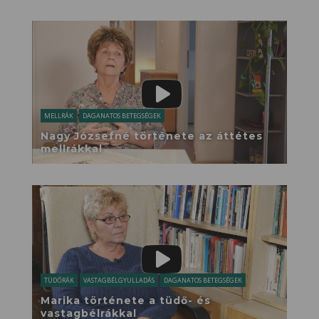
MELLRÁK
DAGANATOS BETEGSÉGEK
Nagy Józsefné története az áttétes
mellrákkal
TÜDŐRÁK
VASTAGBÉLGYULLADÁS
DAGANATOS BETEGSÉGEK
Marika története a tüdő- és
vastagbélrákkal