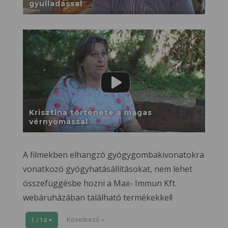
gyulladással
Krisztina története a magas
vérnyomással
A filmekben elhangzó gyógygombakivonatokra
vonatkozó gyógyhatásállításokat, nem lehet
összefüggésbe hozni a Max- Immun Kft.
webáruházában található termékekkel!
Következő »
1 / 14