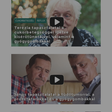
CUKORBETEGSÉG
REFLUX
Terézia tapasztalatai a
cukorbetegséggel illetve
kísérőtüneteivel, valamint a
gyógygombákkal
János tapasztalatai a tüdőtumorral, a
prosztatarákkal és a gyógygombákkal