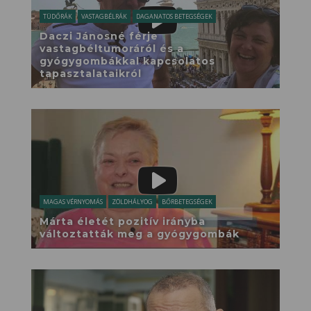
TÜDŐRÁK
VASTAGBÉLRÁK
DAGANATOS BETEGSÉGEK
Daczi Jánosné férje
vastagbéltumoráról és a
gyógygombákkal kapcsolatos
tapasztalataikról
MAGAS VÉRNYOMÁS
ZÖLDHÁLYOG
BŐRBETEGSÉGEK
Márta életét pozitív irányba
változtatták meg a gyógygombák