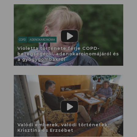
COPD
ADENOKARCINOMA
Violetta története férje COPD-
betegségéről, adenokarcinomájáról és
a gyógygombákról
Valódi emberek, valódi történetek:
Krisztina és Erzsébet