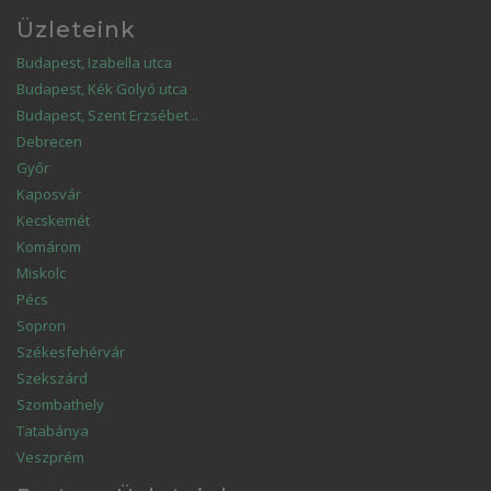
Üzleteink
Budapest, Izabella utca
Budapest, Kék Golyó utca
Budapest, Szent Erzsébet ..
Debrecen
Győr
Kaposvár
Kecskemét
Komárom
Miskolc
Pécs
Sopron
Székesfehérvár
Szekszárd
Szombathely
Tatabánya
Veszprém