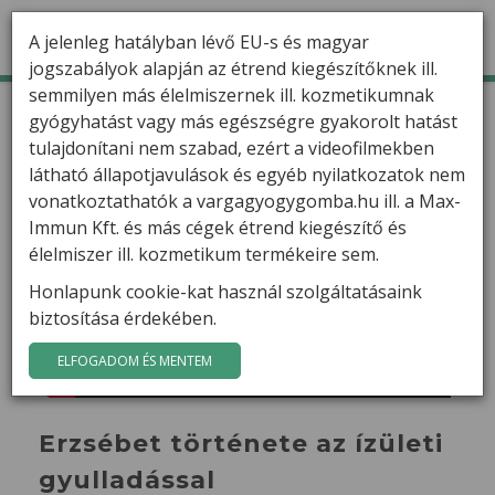
A jelenleg hatályban lévő EU-s és magyar
jogszabályok alapján az étrend kiegészítőknek ill.
semmilyen más élelmiszernek ill. kozmetikumnak
TERMÉKEK
Kezdőlap
Filmek
gyógyhatást vagy más egészségre gyakorolt hatást
Erzsébet története az ízületi gyulladással
tulajdonítani nem szabad, ezért a videofilmekben
HÍREK
látható állapotjavulások és egyéb nyilatkozatok nem
VARGA GÁBOR
vonatkoztathatók a vargagyogygomba.hu ill. a Max-
Immun Kft. és más cégek étrend kiegészítő és
FILMEK
élelmiszer ill. kozmetikum termékeire sem.
Honlapunk cookie-kat használ szolgáltatásaink
GYÓGYGOMBÁK
biztosítása érdekében.
KAPCSOLAT
ELFOGADOM ÉS MENTEM
Erzsébet története az ízületi
gyulladással