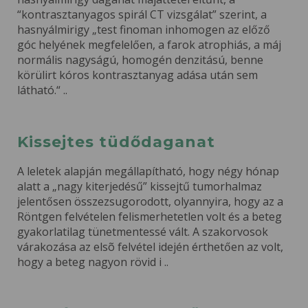
“kontrasztanyagos spirál CT vizsgálat” szerint, a
hasnyálmirigy „test finoman inhomogen az előző
góc helyének megfelelően, a farok atrophiás, a máj
normális nagyságú, homogén denzitású, benne
körülirt kóros kontrasztanyag adása után sem
látható.“ ..
Kissejtes tüdődaganat
A leletek alapján megállapítható, hogy négy hónap
alatt a „nagy kiterjedésű” kissejtű tumorhalmaz
jelentősen összezsugorodott, olyannyira, hogy az a
Röntgen felvételen felismerhetetlen volt és a beteg
gyakorlatilag tünetmentessé vált. A szakorvosok
várakozása az elsõ felvétel idején érthetően az volt,
hogy a beteg nagyon rövid i ..