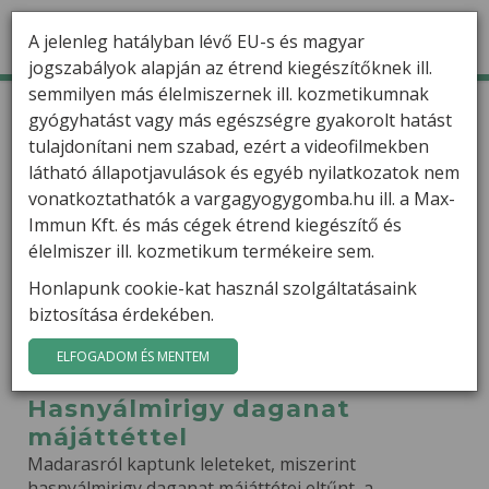
A jelenleg hatályban lévő EU-s és magyar
jogszabályok alapján az étrend kiegészítőknek ill.
semmilyen más élelmiszernek ill. kozmetikumnak
TERMÉKEK
Kezdőlap
Gyógygombák
Esetleírások
gyógyhatást vagy más egészségre gyakorolt hatást
tulajdonítani nem szabad, ezért a videofilmekben
HÍREK
Sokizületi gyulladás
látható állapotjavulások és egyéb nyilatkozatok nem
VARGA GÁBOR
vonatkoztathatók a vargagyogygomba.hu ill. a Max-
Vácról kaptuk a hírt egy 14 éve megállapított
Immun Kft. és más cégek étrend kiegészítő és
sokizületi gyulladás (autoimmun betegség)
FILMEK
élelmiszer ill. kozmetikum termékeire sem.
javulásáról. A hölgy állapota a 14 év alatt egyre
rosszabbodott, a gyulladás egyre csak erősödött,
Honlapunk cookie-kat használ szolgáltatásaink
GYÓGYGOMBÁK
semmilyen gyógyszer nem segített rajta és már járni
biztosítása érdekében.
is alig tudott.
KAPCSOLAT
ELFOGADOM ÉS MENTEM
Hasnyálmirigy daganat
májáttéttel
Madarasról kaptunk leleteket, miszerint
hasnyálmirigy daganat májáttétei eltűnt, a