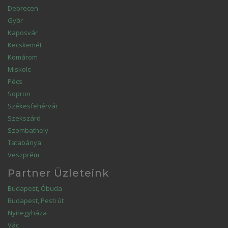
Debrecen
Győr
Kaposvár
Kecskemét
Komárom
Miskolc
Pécs
Sopron
Székesfehérvár
Szekszárd
Szombathely
Tatabánya
Veszprém
Partner Üzleteink
Budapest, Óbuda
Budapest, Pesti út
Nyíregyháza
Vác