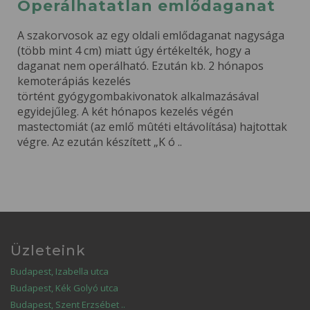
Operálhatatlan emlődaganat
A szakorvosok az egy oldali emlődaganat nagysága
(több mint 4 cm) miatt úgy értékelték, hogy a
daganat nem operálható. Ezután kb. 2 hónapos
kemoterápiás kezelés
történt gyógygombakivonatok alkalmazásával
egyidejűleg. A két hónapos kezelés végén
mastectomiát (az emlő mûtéti eltávolítása) hajtottak
végre. Az ezután készített „K ó ..
Üzleteink
Budapest, Izabella utca
Budapest, Kék Golyó utca
Budapest, Szent Erzsébet ..