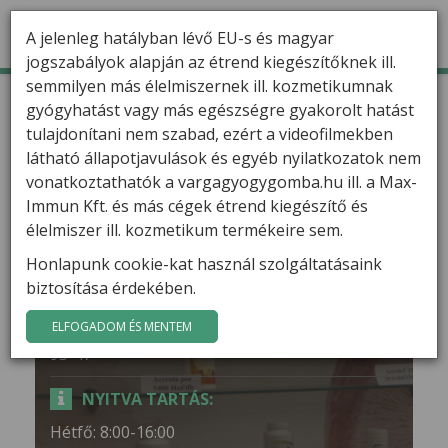
A jelenleg hatályban lévő EU-s és magyar
jogszabályok alapján az étrend kiegészítőknek ill.
semmilyen más élelmiszernek ill. kozmetikumnak
TERMÉKEK
Kezdőlap
Üzleteink
Miskolc
gyógyhatást vagy más egészségre gyakorolt hatást
tulajdonítani nem szabad, ezért a videofilmekben
HÍREK
Miskolc
látható állapotjavulások és egyéb nyilatkozatok nem
VARGA GÁBOR
vonatkoztathatók a vargagyogygomba.hu ill. a Max-
Immun Kft. és más cégek étrend kiegészítő és
CÍM:
FILMEK
élelmiszer ill. kozmetikum termékeire sem.
3526 Miskolc, Lehel u. 2.
Honlapunk cookie-kat használ szolgáltatásaink
GYÓGYGOMBÁK
biztosítása érdekében.
TELEFON:
KAPCSOLAT
ELFOGADOM ÉS MENTEM
+36 46/508-768,+36 70/423-11-21,+36 70/319-
93-47
NYITVA TARTÁS:
Hétfő: 8:00-16:00