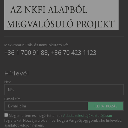
Max-Immun Rák- és Immunkutató Kft:
,
+36 1 700 91 88
+36 70 423 1123
Hírlevél
Név
E-mail cím
FELIRATKOZÁS
Megismertem és megértettem az
Adatkezelési tájékoztatójában
foglaltakat, Hozzájárulok ahhoz, hogy a VargaGyogygomba.hu hírlevelet,
ajánlatot küldjön nekem.