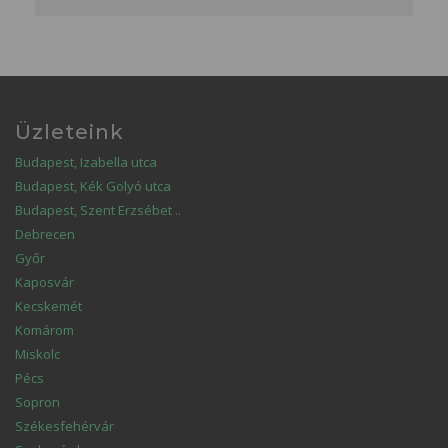
Üzleteink
Budapest, Izabella utca
Budapest, Kék Golyó utca
Budapest, Szent Erzsébet ..
Debrecen
Győr
Kaposvár
Kecskemét
Komárom
Miskolc
Pécs
Sopron
Székesfehérvár