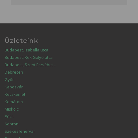
Üzleteink
Budapest, Izabella utca
Budapest, Kék Golyó utca
Budapest, Szent Erzsébet ..
Debrecen
Győr
Kaposvár
Kecskemét
Komárom
Miskolc
Pécs
Sopron
Székesfehérvár