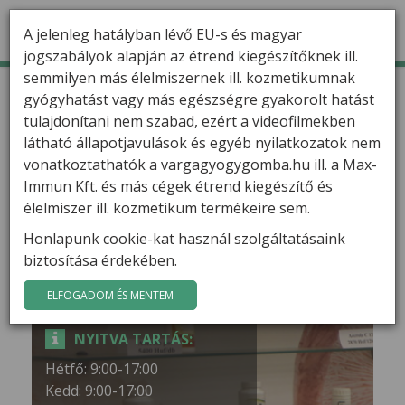
A jelenleg hatályban lévő EU-s és magyar
jogszabályok alapján az étrend kiegészítőknek ill.
semmilyen más élelmiszernek ill. kozmetikumnak
TERMÉKEK
Kezdőlap
Üzleteink
Győr
gyógyhatást vagy más egészségre gyakorolt hatást
tulajdonítani nem szabad, ezért a videofilmekben
HÍREK
Győr
látható állapotjavulások és egyéb nyilatkozatok nem
VARGA GÁBOR
vonatkoztathatók a vargagyogygomba.hu ill. a Max-
Immun Kft. és más cégek étrend kiegészítő és
CÍM:
FILMEK
élelmiszer ill. kozmetikum termékeire sem.
9022 Győr, Árpád út 75.
Honlapunk cookie-kat használ szolgáltatásaink
GYÓGYGOMBÁK
biztosítása érdekében.
TELEFON:
KAPCSOLAT
ELFOGADOM ÉS MENTEM
+36 70/388-05-98
NYITVA TARTÁS:
Hétfő: 9:00-17:00
Kedd: 9:00-17:00