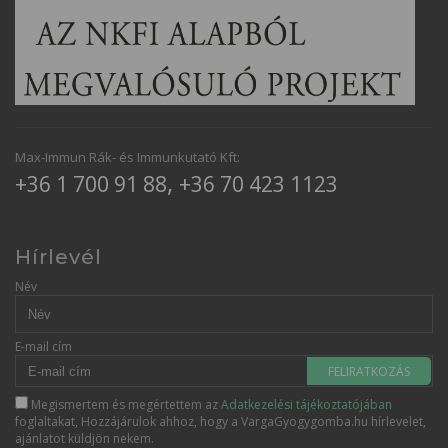
Max-Immun Rák- és Immunkutató Kft:
,
+36 1 700 91 88
+36 70 423 1123
Hírlevél
Név
E-mail cím
FELIRATKOZÁS
Megismertem és megértettem az
Adatkezelési tájékoztatójában
foglaltakat, Hozzájárulok ahhoz, hogy a VargaGyogygomba.hu hírlevelet,
ajánlatot küldjön nekem.