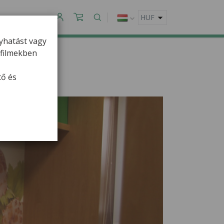
APCSOLAT
gyhatást vagy
ofilmekben
tő és