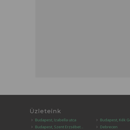
Üzleteink
Budapest, Izabella utca
Budapest, Kék G
Budapest, Szent Erzsébet ..
Debrecen