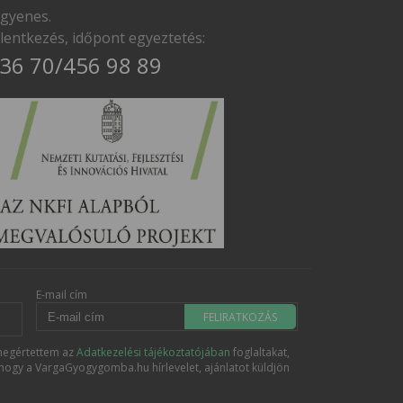
ngyenes.
elentkezés, időpont egyeztetés:
36 70/456 98 89
E-mail cím
FELIRATKOZÁS
egértettem az
Adatkezelési tájékoztatójában
foglaltakat,
hogy a VargaGyogygomba.hu hírlevelet, ajánlatot küldjön