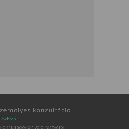
zemélyes konzultáció
Bővebben
 konzultációkon való részvétel