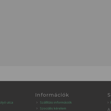
Információk
S
olyó utca
Szállítási információk
Szociális kérelem
A