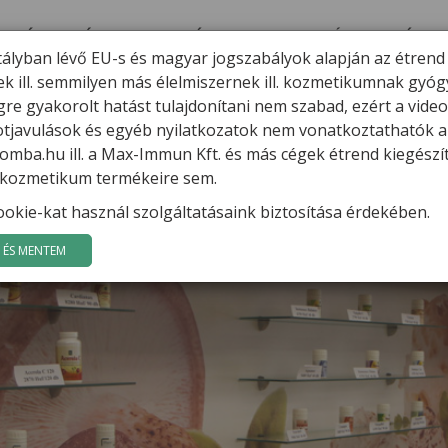
ERMÉKEK
HÍREK
VARGA GÁBOR
FILMEK
GYÓGYGOMBÁK
K
tályban lévő EU-s és magyar jogszabályok alapján az étrend
ek ill. semmilyen más élelmiszernek ill. kozmetikumnak gyó
re gyakorolt hatást tulajdonítani nem szabad, ezért a vide
potjavulások és egyéb nyilatkozatok nem vonatkoztathatók a
mba.hu ill. a Max-Immun Kft. és más cégek étrend kiegészí
l. kozmetikum termékeire sem.
okie-kat használ szolgáltatásaink biztosítása érdekében.
ÉS MENTEM