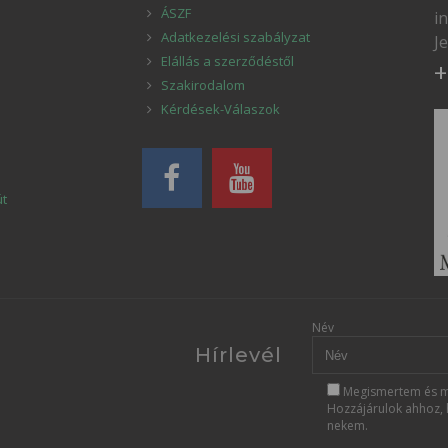
ÁSZF
i
Adatkezelési szabályzat
J
Elállás a szerződéstől
+
Szakirodalom
Kérdések-Válaszok
út
Név
Hírlevél
Megismertem és m
Hozzájárulok ahhoz, 
nekem.