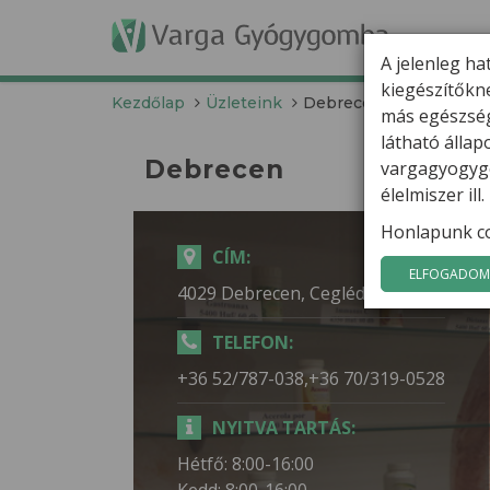
T
A jelenleg ha
kiegészítőkn
Kezdőlap
Üzleteink
Debrecen
más egészség
látható álla
Debrecen
vargagyogygo
élelmiszer il
Honlapunk co
CÍM:
ELFOGADOM 
4029 Debrecen, Cegléd u. 2.
TELEFON:
+36 52/787-038,+36 70/319-0528
NYITVA TARTÁS:
Hétfő: 8:00-16:00