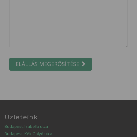
ELÁLLÁS MEGERŐSÍTÉSE
Üzleteink
Budapest, Izabella utca
Budapest, Kék Golyó utca