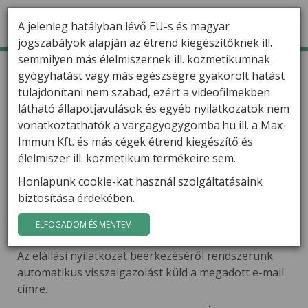
A jelenleg hatályban lévő EU-s és magyar
jogszabályok alapján az étrend kiegészítőknek ill.
semmilyen más élelmiszernek ill. kozmetikumnak
TERMÉKEK
Kezdőlap
Elállás a szerződéstől
gyógyhatást vagy más egészségre gyakorolt hatást
Elállás a szerződéstől
tulajdonítani nem szabad, ezért a videofilmekben
HÍREK
látható állapotjavulások és egyéb nyilatkozatok nem
A VargaGyogygomba.hu webáruházban vásárolt
VARGA GÁBOR
vonatkoztathatók a vargagyogygomba.hu ill. a Max-
termékek esetében a fogyasztókat a hatályos
Immun Kft. és más cégek étrend kiegészítő és
jogszabályok alapján 14 napos indokolás nélküli
FILMEK
élelmiszer ill. kozmetikum termékeire sem.
elállási jog illeti meg.
Honlapunk cookie-kat használ szolgáltatásaink
GYÓGYGOMBÁK
Az elállási szándék bejelentéséhez kérjük, töltse ki az
biztosítása érdekében.
alábbi űrlapot és küldje el részünkre.
KAPCSOLAT
ELFOGADOM ÉS MENTEM
Az űrlap elküldése elállási nyilatkozatnak minősül.
Az elállási nyilatkozat beérkezéséről rendszerünk
automatikus visszaigazolást küld a megadott e-mail
címre.