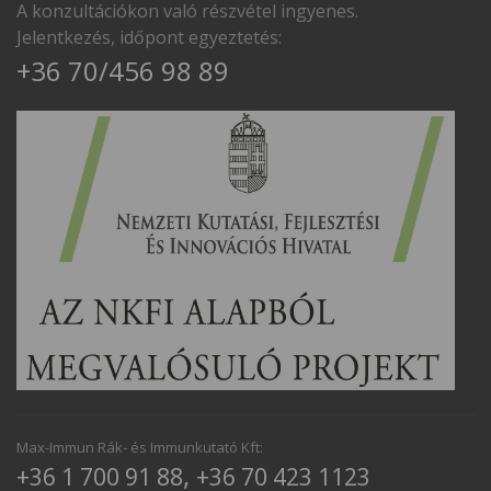
A konzultációkon való részvétel ingyenes.
Jelentkezés, időpont egyeztetés:
+36 70/456 98 89
Max-Immun Rák- és Immunkutató Kft:
,
+36 1 700 91 88
+36 70 423 1123