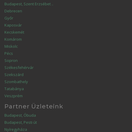
Budapest, Szent Erzsébet ..
Debrecen
Győr
Kaposvár
Kecskemét
Komárom
Miskolc
Pécs
Sopron
Székesfehérvár
Szekszárd
Szombathely
Tatabánya
Veszprém
Partner Üzleteink
Budapest, Óbuda
Budapest, Pesti út
Nyíregyháza