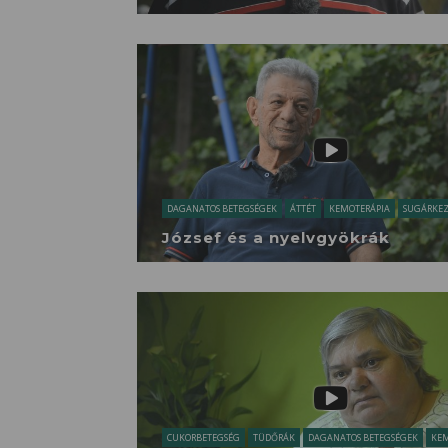
DAGANATOS BETEGSÉGEK
ÁTTÉT
KEMOTERÁPIA
SUGÁRKEZ
József és a nyelvgyökrák
CUKORBETEGSÉG
TÜDŐRÁK
DAGANATOS BETEGSÉGEK
KEM