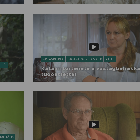
VASTAGBÉLRÁK
DAGANATOS BETEGSÉGEK
ÁTTÉT
ELÉS
Katalin története a vastagbélrákka
tüdőáttéttel
OTERÁPIA