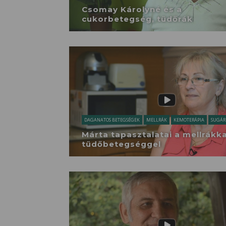
Csomay Károlyné és a
cukorbetegség, tüdőrák
DAGANATOS BETEGSÉGEK
MELLRÁK
KEMOTERÁPIA
SUGÁR
Márta tapasztalatai a mellrákka
tüdőbetegséggel