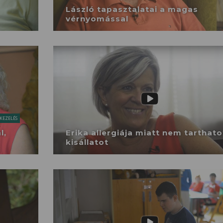
László tapasztalatai a magas
vérnyomással
KEZELÉS
l,
Erika allergiája miatt nem tarthato
kisállatot