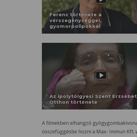
Ferenc története a
vérszegénységgel,
gyomorpolipokkal
Az ipolytölgyesi Szent Erzsébet
Otthon története
A filmekben elhangzó gyógygombakivonat
összefüggésbe hozni a Max- Immun Kft. 