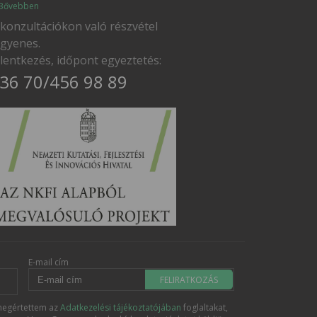
Bővebben
 konzultációkon való részvétel
ngyenes.
elentkezés, időpont egyeztetés:
36 70/456 98 89
E-mail cím
FELIRATKOZÁS
egértettem az
Adatkezelési tájékoztatójában
foglaltakat,