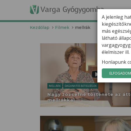
T
A jelenleg ha
kiegészítőkn
Kezdőlap
Filmek
mellrák
más egészség
látható álla
vargagyogygo
élelmiszer il
Honlapunk co
ELFOGADOM 
MELLRÁK
DAGANATOS BETEGSÉGEK
Nagy Józsefné története az átt
mellrákkal