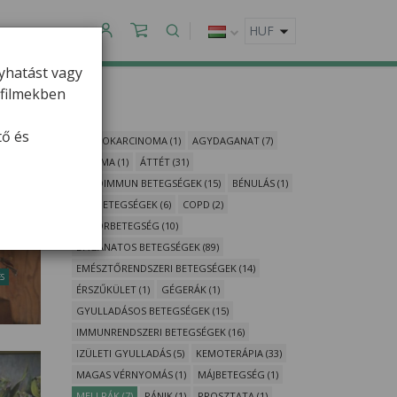
APCSOLAT
gyhatást vagy
ofilmekben
tő és
ADENOKARCINOMA (1)
AGYDAGANAT (7)
ASZTMA (1)
ÁTTÉT (31)
AUTOIMMUN BETEGSÉGEK (15)
BÉNULÁS (1)
BŐRBETEGSÉGEK (6)
COPD (2)
CUKORBETEGSÉG (10)
DAGANATOS BETEGSÉGEK (89)
EMÉSZTŐRENDSZERI BETEGSÉGEK (14)
S
ÉRSZŰKÜLET (1)
GÉGERÁK (1)
GYULLADÁSOS BETEGSÉGEK (15)
IMMUNRENDSZERI BETEGSÉGEK (16)
IZÜLETI GYULLADÁS (5)
KEMOTERÁPIA (33)
MAGAS VÉRNYOMÁS (1)
MÁJBETEGSÉG (1)
MELLRÁK (7)
PÁNIK (1)
PROSZTATA (1)