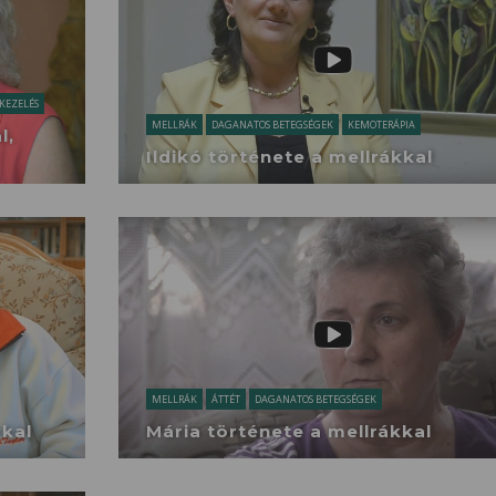
KEZELÉS
MELLRÁK
DAGANATOS BETEGSÉGEK
KEMOTERÁPIA
l,
Ildikó története a mellrákkal
MELLRÁK
ÁTTÉT
DAGANATOS BETEGSÉGEK
kkal
Mária története a mellrákkal