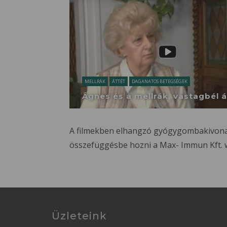
MELLRÁK
ÁTTÉT
DAGANATOS BETEGSÉGEK
Ágnes és a mellrák, vastagbél á
A filmekben elhangzó gyógygombakivonat
összefüggésbe hozni a Max- Immun Kft. 
Üzleteink