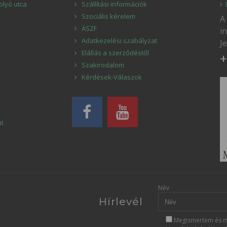
olyó utca
Szállítási információk
Szociális kérelem
A
ÁSZF
i
Adatkezelési szabályzat
J
Elállás a szerződéstől
+
Szakirodalom
Kérdések-Válaszok
út
Név
Hírlevél
Megismertem és m