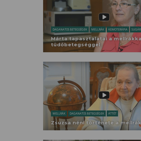
DAGANATOS BETEGSÉGEK
MELLRÁK
KEMOTERÁPIA
SUGÁR
Márta tapasztalatai a mellrákka
tüdőbetegséggel
MELLRÁK
DAGANATOS BETEGSÉGEK
ÁTTÉT
Zsuzsa néni története a mellrá