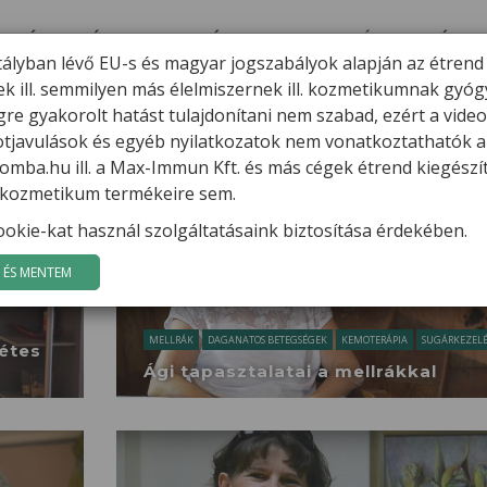
ERMÉKEK
HÍREK
VARGA GÁBOR
FILMEK
GYÓGYGOMBÁK
K
tályban lévő EU-s és magyar jogszabályok alapján az étrend
ek ill. semmilyen más élelmiszernek ill. kozmetikumnak gyó
re gyakorolt hatást tulajdonítani nem szabad, ezért a vide
potjavulások és egyéb nyilatkozatok nem vonatkoztathatók a
mba.hu ill. a Max-Immun Kft. és más cégek étrend kiegészí
l. kozmetikum termékeire sem.
okie-kat használ szolgáltatásaink biztosítása érdekében.
ÉS MENTEM
MELLRÁK
DAGANATOS BETEGSÉGEK
KEMOTERÁPIA
SUGÁRKEZELÉ
étes
Ági tapasztalatai a mellrákkal