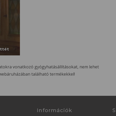
ttét
okra vonatkozó gyógyhatásállításokat, nem lehet
webáruházában található termékekkel!
Információk
S