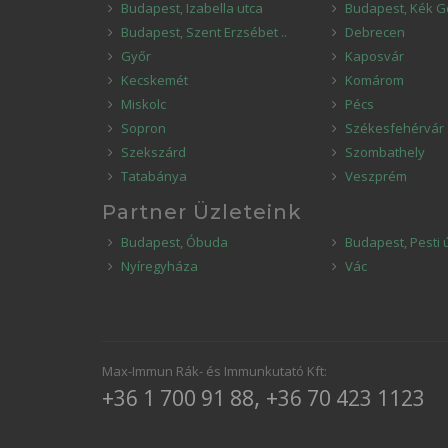
Budapest, Izabella utca
Budapest, Kék G
Budapest, Szent Erzsébet ..
Debrecen
Győr
Kaposvár
Kecskemét
Komárom
Miskolc
Pécs
Sopron
Székesfehérvár
Szekszárd
Szombathely
Tatabánya
Veszprém
Partner Üzleteink
Budapest, Óbuda
Budapest, Pesti 
Nyíregyháza
Vác
Max-Immun Rák- és Immunkutató Kft:
,
+36 1 700 91 88
+36 70 423 1123