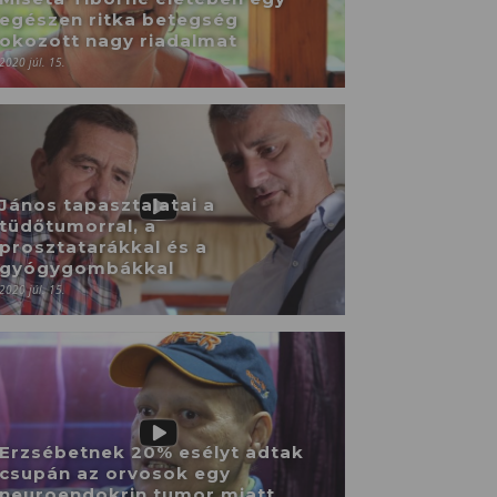
egészen ritka betegség
okozott nagy riadalmat
2020 júl. 15.
János tapasztalatai a
tüdőtumorral, a
prosztatarákkal és a
gyógygombákkal
2020 júl. 15.
Erzsébetnek 20% esélyt adtak
csupán az orvosok egy
neuroendokrin tumor miatt