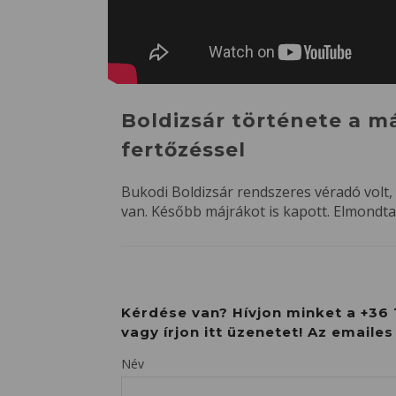
Boldizsár története a má
fertőzéssel
Bukodi Boldizsár rendszeres véradó volt, 
van. Később májrákot is kapott. Elmondta
Kérdése van? Hívjon minket a +36 
vagy írjon itt üzenetet! Az emaile
Név