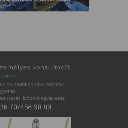
2020 júl. 15.
zemélyes konzultáció
Bővebben
 konzultációkon való részvétel
ngyenes.
elentkezés, időpont egyeztetés:
36 70/456 98 89