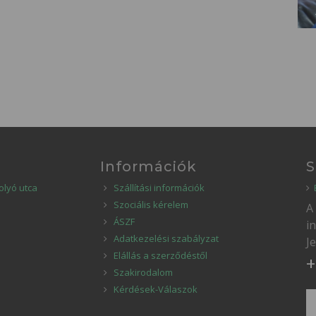
Információk
S
olyó utca
Szállítási információk
Szociális kérelem
A
ÁSZF
i
Adatkezelési szabályzat
J
Elállás a szerződéstől
+
Szakirodalom
Kérdések-Válaszok