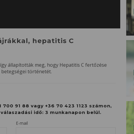
jrákkal, hepatitis C
így állapították meg, hogy Hepatitis C fertőzése
 betegségei történetét.
1 700 91 88 vagy +36 70 423 1123 számon,
s válaszadási idő: 3 munkanapon belül.
E-mail