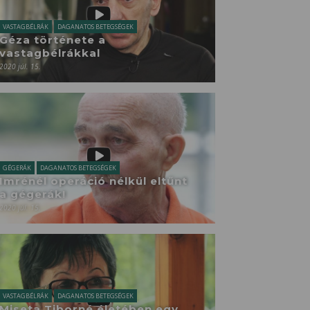
VASTAGBÉLRÁK
DAGANATOS BETEGSÉGEK
Géza története a
vastagbélrákkal
2020 júl. 15.
GÉGERÁK
DAGANATOS BETEGSÉGEK
Imrénél operáció nélkül eltűnt
a gégerák!
2020 júl. 15.
VASTAGBÉLRÁK
DAGANATOS BETEGSÉGEK
Miseta Tiborné életében egy