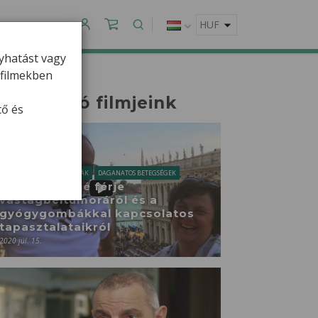
APCSOLAT
gyhatást vagy
ofilmekben
apcsolódó filmjeink
tő és
TÜDŐRÁK
VASTAGBÉLRÁK
DAGANATOS BETEGSÉGEK
Daczi Jánosné férje
vastagbéltumoráról és a
gyógygombákkal kapcsolatos
tapasztalataikról
2020 júl. 15.