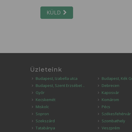
KÜLD
Üzleteink
Budapest, Izabella utca
Budapest, Kék G
Budapest, Szent Erzsébet ..
Debrecen
Győr
Kaposvár
Kecskemét
Komárom
Miskolc
Pécs
Sopron
Székesfehérvár
Szekszárd
Szombathely
Tatabánya
Veszprém