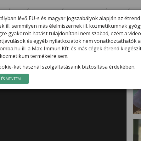
ERMÉKEK
HÍREK
VARGA GÁBOR
FILMEK
GYÓGYGOMBÁK
K
tályban lévő EU-s és magyar jogszabályok alapján az étrend
ek ill. semmilyen más élelmiszernek ill. kozmetikumnak gyó
kkal, hepatitis C fertőzéssel
re gyakorolt hatást tulajdonítani nem szabad, ezért a vide
potjavulások és egyéb nyilatkozatok nem vonatkoztathatók a
K
mba.hu ill. a Max-Immun Kft. és más cégek étrend kiegészí
l. kozmetikum termékeire sem.
okie-kat használ szolgáltatásaink biztosítása érdekében.
ÉS MENTEM