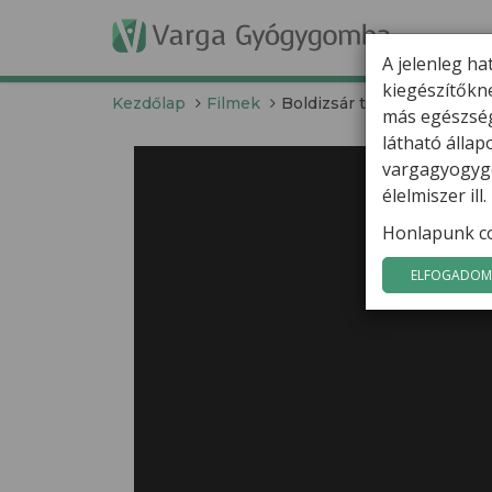
T
A jelenleg ha
kiegészítőkn
Kezdőlap
Filmek
Boldizsár története a májrá
más egészség
látható álla
vargagyogygo
élelmiszer il
Honlapunk co
ELFOGADOM 