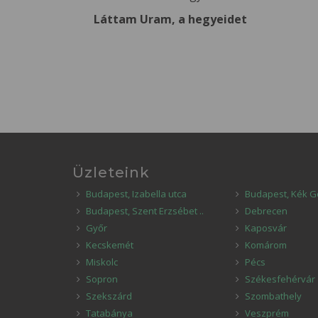
Láttam Uram, a hegyeidet
Üzleteink
Budapest, Izabella utca
Budapest, Kék G
Budapest, Szent Erzsébet ..
Debrecen
Győr
Kaposvár
Kecskemét
Komárom
Miskolc
Pécs
Sopron
Székesfehérvár
Szekszárd
Szombathely
Tatabánya
Veszprém