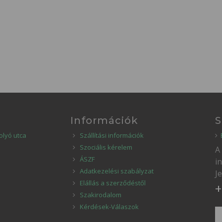
Információk
S
olyó utca
Szállítási információk
Szociális kérelem
A
ÁSZF
i
Adatkezelési szabályzat
J
Elállás a szerződéstől
+
Szakirodalom
Kérdések-Válaszok