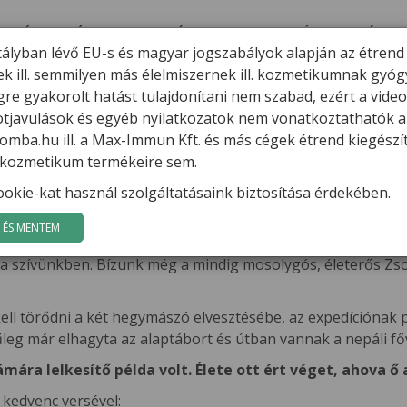
ERMÉKEK
HÍREK
VARGA GÁBOR
FILMEK
GYÓGYGOMBÁK
K
tályban lévő EU-s és magyar jogszabályok alapján az étrend
ek ill. semmilyen más élelmiszernek ill. kozmetikumnak gyó
eresését
re gyakorolt hatást tulajdonítani nem szabad, ezért a vide
potjavulások és egyéb nyilatkozatok nem vonatkoztathatók a
ék keresését
mba.hu ill. a Max-Immun Kft. és más cégek étrend kiegészí
l. kozmetikum termékeire sem.
 a világ nyolcezresein Kancsendzönga-expedíciója, amely e
okie-kat használ szolgáltatásaink biztosítása érdekében.
ető expedíciós hegymászója és Kiss Péter
a 2013-as Kancse
reszkedés közben 8000 méter körüli magasságban eltűn
ÉS MENTEM
A Max-Immun csapata sajnálattal vette tudomásul a megdöbb
 a szívünkben. Bízunk még a mindig mosolygós, életerős Zsolt
kell törődni a két hegymászó elvesztésébe, az expedíciónak p
leg már elhagyta az alaptábort és útban vannak a nepáli fő
mára lelkesítő példa volt. Élete ott ért véget, ahova ő 
kedvenc versével: