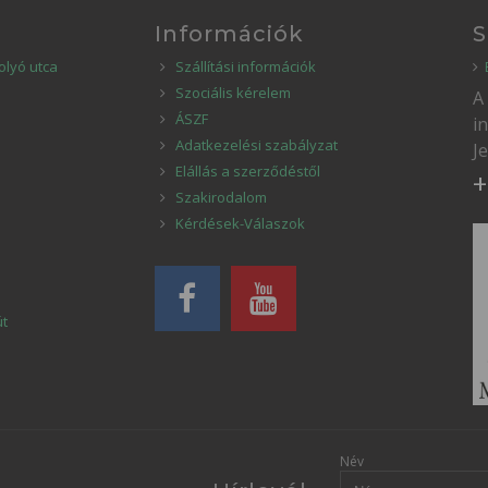
Információk
S
olyó utca
Szállítási információk
Szociális kérelem
A
ÁSZF
i
Adatkezelési szabályzat
J
Elállás a szerződéstől
+
Szakirodalom
Kérdések-Válaszok
út
Név