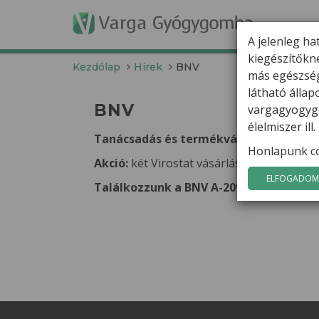
T
A jelenleg ha
kiegészítőkn
Kezdőlap
Hírek
BNV
más egészség
látható álla
BNV
vargagyogygo
élelmiszer il
Tanácsadás és termékvásárlás a BNV-n
Honlapunk co
Akció:
két Virostat vásárlása esetén vissz
ELFOGADOM 
Találkozzunk a BNV A-209 standjánál!