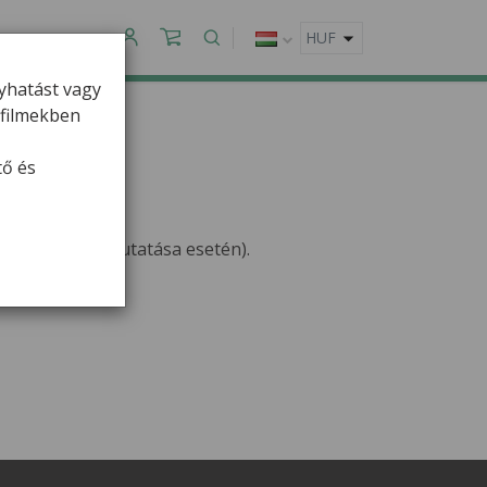
APCSOLAT
gyhatást vagy
ofilmekben
tő és
belépőjegy felmutatása esetén).