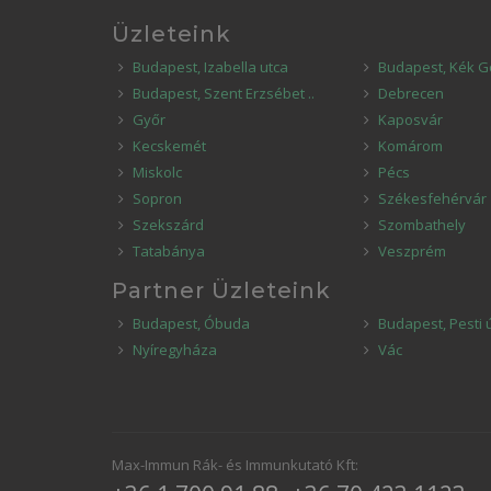
Üzleteink
Budapest, Izabella utca
Budapest, Kék G
Budapest, Szent Erzsébet ..
Debrecen
Győr
Kaposvár
Kecskemét
Komárom
Miskolc
Pécs
Sopron
Székesfehérvár
Szekszárd
Szombathely
Tatabánya
Veszprém
Partner Üzleteink
Budapest, Óbuda
Budapest, Pesti 
Nyíregyháza
Vác
Max-Immun Rák- és Immunkutató Kft: