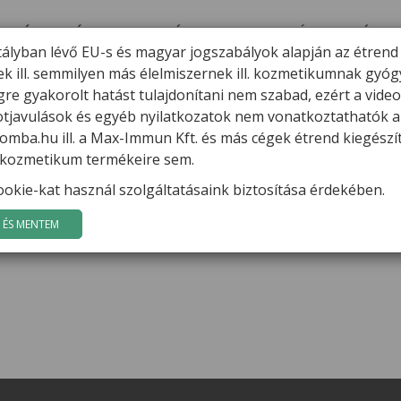
ERMÉKEK
HÍREK
VARGA GÁBOR
FILMEK
GYÓGYGOMBÁK
K
tályban lévő EU-s és magyar jogszabályok alapján az étrend
ek ill. semmilyen más élelmiszernek ill. kozmetikumnak gyó
re gyakorolt hatást tulajdonítani nem szabad, ezért a vide
potjavulások és egyéb nyilatkozatok nem vonatkoztathatók a
mba.hu ill. a Max-Immun Kft. és más cégek étrend kiegészí
l. kozmetikum termékeire sem.
 szerdától vasárnapig!
okie-kat használ szolgáltatásaink biztosítása érdekében.
akapja a BNV belépő árát (1200 Ft) (csak a BNV területén a 
ÉS MENTEM