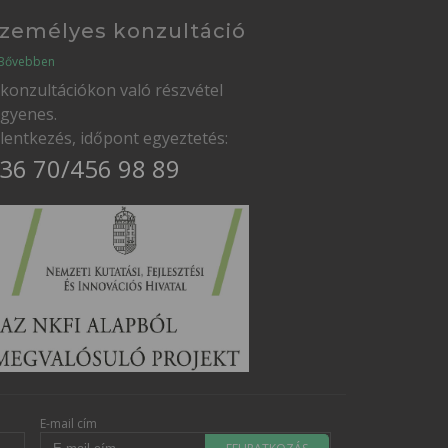
zemélyes konzultáció
Bővebben
 konzultációkon való részvétel
ngyenes.
elentkezés, időpont egyeztetés:
36 70/456 98 89
E-mail cím