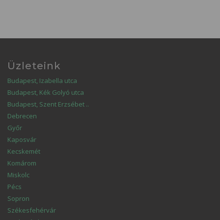
Üzleteink
Budapest, Izabella utca
Budapest, Kék Golyó utca
Budapest, Szent Erzsébet ..
Debrecen
Győr
Kaposvár
Kecskemét
Komárom
Miskolc
Pécs
Sopron
Székesfehérvár