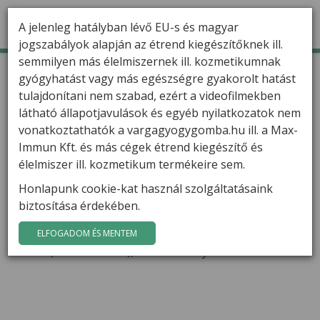
A jelenleg hatályban lévő EU-s és magyar
jogszabályok alapján az étrend kiegészítőknek ill.
semmilyen más élelmiszernek ill. kozmetikumnak
TERMÉKEK
Kezdőlap
Hírek
Előadások októberben
gyógyhatást vagy más egészségre gyakorolt hatást
Előadások októberben
tulajdonítani nem szabad, ezért a videofilmekben
HÍREK
látható állapotjavulások és egyéb nyilatkozatok nem
Értesítjük a Tisztelt érdeklődőket, hogy Varga Gábor
VARGA GÁBOR
vonatkoztathatók a vargagyogygomba.hu ill. a Max-
hatóanyag-szakértő a következő helyszíneken és
Immun Kft. és más cégek étrend kiegészítő és
időpontokban tart előadásokat:
FILMEK
élelmiszer ill. kozmetikum termékeire sem.
2012.10.26. 17:00 Budapest, Lurdy Ház
(3. terem),
Honlapunk cookie-kat használ szolgáltatásaink
GYÓGYGOMBÁK
Könyves Kálmán körút 12-14.
biztosítása érdekében.
KAPCSOLAT
2012.10.27. 17:00 Székesfehérvár, Művészetek
ELFOGADOM ÉS MENTEM
Háza
(Színházterem), III. Béla király tér 1.