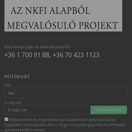
Max-Immun Rák- és Immunkutató Kft:
,
+36 1 700 91 88
+36 70 423 1123
Hírlevél
Név
E-mail cím
FELIRATKOZÁS
Megismertem és megértettem az
Adatkezelési tájékoztatójában
foglaltakat, Hozzájárulok ahhoz, hogy a VargaGyogygomba.hu hírlevelet,
ajánlatot küldjön nekem.