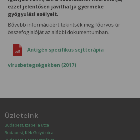
ezzel jelentősen javíthatja gyermeke
gyógyulási esélyeit.
Bővebb információért tekintsék meg főorvos úr
összefoglalóját az alábbi dokumentumban.
Antigén specifikus sejtterápia
vírusbetegségekben (2017)
Üzleteink
Budapest, Izabella utca
Budapest, Kék Golyó utca