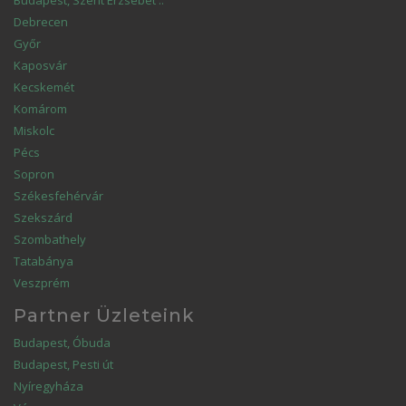
Budapest, Szent Erzsébet ..
Debrecen
Győr
Kaposvár
Kecskemét
Komárom
Miskolc
Pécs
Sopron
Székesfehérvár
Szekszárd
Szombathely
Tatabánya
Veszprém
Partner Üzleteink
Budapest, Óbuda
Budapest, Pesti út
Nyíregyháza