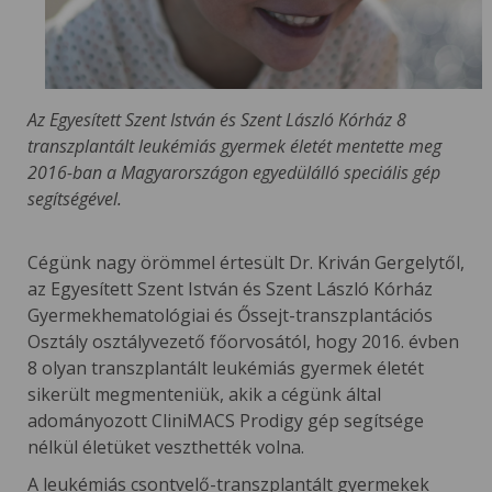
Az Egyesített Szent István és Szent László Kórház 8
transzplantált leukémiás gyermek életét mentette meg
2016-ban a Magyarországon egyedülálló speciális gép
segítségével.
Cégünk nagy örömmel értesült Dr. Kriván Gergelytől,
az Egyesített Szent István és Szent László Kórház
Gyermekhematológiai és Őssejt-transzplantációs
Osztály osztályvezető főorvosától, hogy 2016. évben
8 olyan transzplantált leukémiás gyermek életét
sikerült megmenteniük, akik a cégünk által
adományozott CliniMACS Prodigy gép segítsége
nélkül életüket veszthették volna.
A leukémiás csontvelő-transzplantált gyermekek