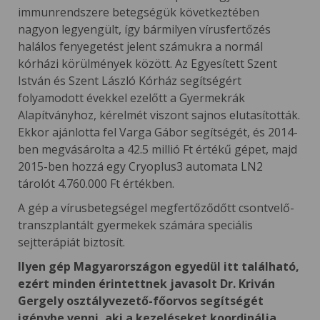
immunrendszere betegségük következtében
nagyon legyengült, így bármilyen vírusfertőzés
halálos fenyegetést jelent számukra a normál
kórházi körülmények között. Az Egyesített Szent
István és Szent László Kórház segítségért
folyamodott évekkel ezelőtt a Gyermekrák
Alapítványhoz, kérelmét viszont sajnos elutasították.
Ekkor ajánlotta fel Varga Gábor segítségét, és 2014-
ben megvásárolta a 42.5 millió Ft értékű gépet, majd
2015-ben hozzá egy Cryoplus3 automata LN2
tárolót 4.760.000 Ft értékben.
A gép a vírusbetegségel megfertőződőtt csontvelő-
transzplantált gyermekek számára speciális
sejtterápiát biztosít.
Ilyen gép Magyarországon egyedül itt található,
ezért minden érintettnek javasolt Dr. Kriván
Gergely osztályvezető-főorvos segítségét
igénybe venni, aki a kezeléseket koordinálja,