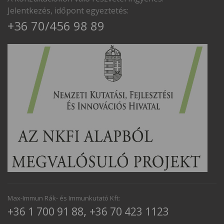
Jelentkezés, időpont egyeztetés:
+36 70/456 98 89
Max-Immun Rák- és Immunkutató Kft:
,
+36 1 700 91 88
+36 70 423 1123