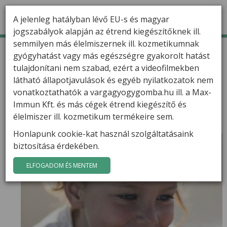
A jelenleg hatályban lévő EU-s és magyar
jogszabályok alapján az étrend kiegészítőknek ill.
semmilyen más élelmiszernek ill. kozmetikumnak
TERMÉKEK
Kezdőlap
Hírek
gyógyhatást vagy más egészségre gyakorolt hatást
Leukémiás gyermekek életét menti meg a Szent László
kórház
tulajdonítani nem szabad, ezért a videofilmekben
HÍREK
látható állapotjavulások és egyéb nyilatkozatok nem
Leukémiás gyermekek életét
VARGA GÁBOR
vonatkoztathatók a vargagyogygomba.hu ill. a Max-
menti meg a Szent László
Immun Kft. és más cégek étrend kiegészítő és
kórház
FILMEK
élelmiszer ill. kozmetikum termékeire sem.
Honlapunk cookie-kat használ szolgáltatásaink
GYÓGYGOMBÁK
biztosítása érdekében.
KAPCSOLAT
ELFOGADOM ÉS MENTEM