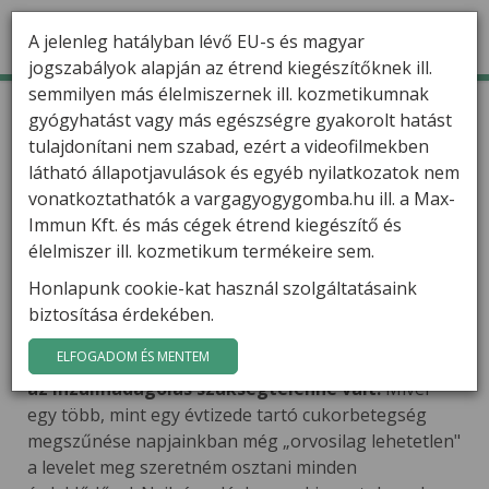
A jelenleg hatályban lévő EU-s és magyar
jogszabályok alapján az étrend kiegészítőknek ill.
semmilyen más élelmiszernek ill. kozmetikumnak
TERMÉKEK
Kezdőlap
Hírek
gyógyhatást vagy más egészségre gyakorolt hatást
Megszüntethető a cukorbetegség gyógygomba
kivonatokkal?
tulajdonítani nem szabad, ezért a videofilmekben
HÍREK
látható állapotjavulások és egyéb nyilatkozatok nem
Megszüntethető a
VARGA GÁBOR
vonatkoztathatók a vargagyogygomba.hu ill. a Max-
cukorbetegség gyógygomba
Immun Kft. és más cégek étrend kiegészítő és
kivonatokkal?
FILMEK
élelmiszer ill. kozmetikum termékeire sem.
Nemrég szokatlan leírást kaptam a
Honlapunk cookie-kat használ szolgáltatásaink
GYÓGYGOMBÁK
gyógygomba kivonatok hatásáról, amelyben
biztosítása érdekében.
arról számoltak be, hogy 2. típusú
KAPCSOLAT
ELFOGADOM ÉS MENTEM
cukorbetegség lényegében tünetmentessé vált,
az inzulinadagolás szükségtelenné vált.
Mivel
egy több, mint egy évtizede tartó cukorbetegség
megszűnése napjainkban még „orvosilag lehetetlen"
a levelet meg szeretném osztani minden