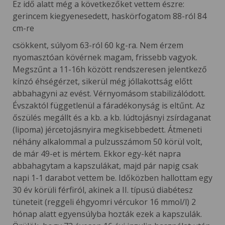
Ez idő alatt még a következőket vettem észre:
gerincem kiegyenesedett, haskörfogatom 88-ról 84
cm-re
csökkent, súlyom 63-ról 60 kg-ra. Nem érzem
nyomasztóan kövérnek magam, frissebb vagyok.
Megszűnt a 11-16h között rendszeresen jelentkező
kínzó éhségérzet, sikerül még jóllakottság előtt
abbahagyni az evést. Vérnyomásom stabilizálódott.
Évszaktól függetlenül a fáradékonyság is eltűnt. Az
őszülés megállt és a kb. a kb. lúdtojásnyi zsírdaganat
(lipoma) jércetojásnyira megkisebbedett. Átmeneti
néhány alkalommal a pulzusszámom 50 körül volt,
de már 49-et is mértem. Ekkor egy-két napra
abbahagytam a kapszulákat, majd pár napig csak
napi 1-1 darabot vettem be. Időközben hallottam egy
30 év körüli férfiról, akinek a II. típusú diabétesz
tüneteit (reggeli éhgyomri vércukor 16 mmol/l) 2
hónap alatt egyensúlyba hozták ezek a kapszulák.