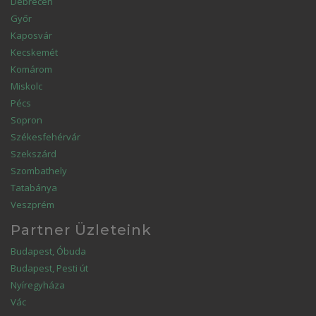
Debrecen
Győr
Kaposvár
Kecskemét
Komárom
Miskolc
Pécs
Sopron
Székesfehérvár
Szekszárd
Szombathely
Tatabánya
Veszprém
Partner Üzleteink
Budapest, Óbuda
Budapest, Pesti út
Nyíregyháza
Vác