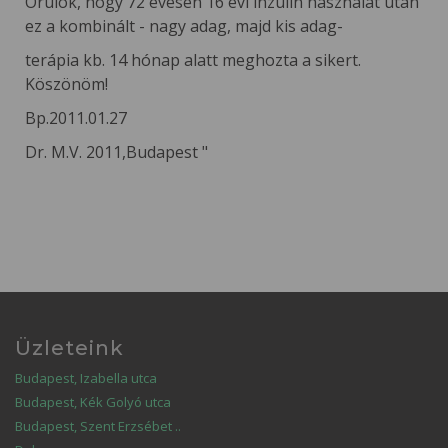
Örülök, hogy 72 évesen 16 évi inzulin használat után
ez a kombinált - nagy adag, majd kis adag-
terápia kb. 14 hónap alatt meghozta a sikert.
Köszönöm!
Bp.2011.01.27
Dr. M.V. 2011,Budapest "
Üzleteink
Budapest, Izabella utca
Budapest, Kék Golyó utca
Budapest, Szent Erzsébet ..