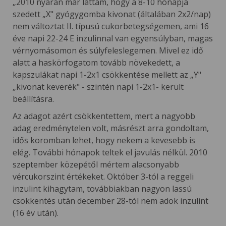
„2010 nyarán már láttam, hogy a 8-10 hónapja
szedett „X" gyógygomba kivonat (általában 2x2/nap)
nem változtat II. típusú cukorbetegségemen, ami 16
éve napi 22-24 E inzulinnal van egyensúlyban, magas
vérnyomásomon és súlyfeleslegemen. Mivel ez idő
alatt a haskörfogatom tovább növekedett, a
kapszulákat napi 1-2x1 csökkentése mellett az „Y"
„kivonat keverék" - szintén napi 1-2x1- került
beállításra.
Az adagot azért csökkentettem, mert a nagyobb
adag eredménytelen volt, másrészt arra gondoltam,
idős koromban lehet, hogy nekem a kevesebb is
elég. További hónapok teltek el javulás nélkül. 2010
szeptember közepétől mértem alacsonyabb
vércukorszint értékeket. Október 3-tól a reggeli
inzulint kihagytam, továbbiakban nagyon lassú
csökkentés után december 28-tól nem adok inzulint
(16 év után).