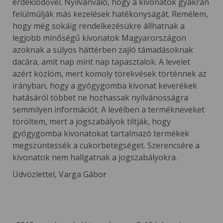
érdeklődővel. Nyilvánvaló, hogy a kivonatok gyakran
felülmúlják más kezelések hatékonyságát. Remélem,
hogy még sokáig rendelkezésükre állhatnak a
legjobb minőségű kivonatok Magyarországon
azoknak a súlyos háttérben zajló támadásoknak
dacára, amit nap mint nap tapasztalok. A levelet
azért közlöm, mert komoly törekvések történnek az
irányban, hogy a gyógygomba kivonat keverékek
hatásáról többet ne hozhassak nyilvánosságra
semmilyen információt. A levélben a termékneveket
töröltem, mert a jogszabályok tiltják, hogy
gyógygomba kivonatokat tartalmazó termékek
megszüntessék a cukorbetegséget. Szerencsére a
kivonatok nem hallgatnak a jogszabályokra.
Üdvözlettel, Varga Gábor