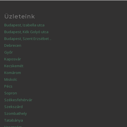
Üzleteink
Budapest, Izabella utca
Budapest, Kék Golyó utca
Budapest, Szent Erzsébet ..
Debrecen
Győr
Kaposvár
Kecskemét
Komárom
Miskolc
Pécs
Sopron
Székesfehérvár
Szekszárd
Szombathely
Tatabánya