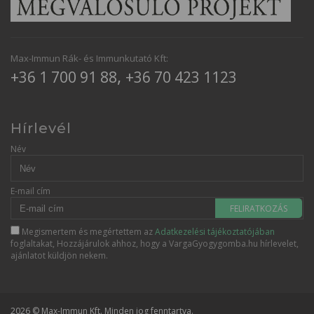
Max-Immun Rák- és Immunkutató Kft:
,
+36 1 700 91 88
+36 70 423 1123
Hírlevél
Név
E-mail cím
FELIRATKOZÁS
Megismertem és megértettem az
Adatkezelési tájékoztatójában
foglaltakat, Hozzájárulok ahhoz, hogy a VargaGyogygomba.hu hírlevelet,
ajánlatot küldjön nekem.
2026 © Max-Immun Kft. Minden jog fenntartva.