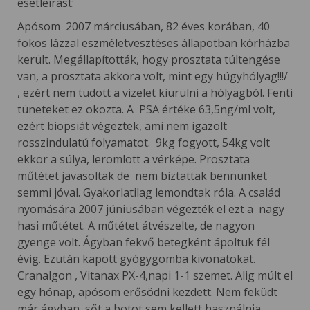
esetleírást:
Apósom 2007 márciusában, 82 éves korában, 40
fokos lázzal eszméletvesztéses állapotban kórházba
került. Megállapították, hogy prosztata túltengése
van, a prosztata akkora volt, mint egy húgyhólyag!!!/
, ezért nem tudott a vizelet kiürülni a hólyagból. Fenti
tüneteket ez okozta. A PSA értéke 63,5ng/ml volt,
ezért biopsiát végeztek, ami nem igazolt
rosszindulatú folyamatot. 9kg fogyott, 54kg volt
ekkor a súlya, leromlott a vérképe. Prosztata
műtétet javasoltak de nem biztattak bennünket
semmi jóval. Gyakorlatilag lemondtak róla. A család
nyomására 2007 júniusában végezték el ezt a nagy
hasi műtétet. A műtétet átvészelte, de nagyon
gyenge volt. Ágyban fekvő betegként ápoltuk fél
évig. Ezután kapott gyógygomba kivonatokat.
Cranalgon , Vitanax PX-4,napi 1-1 szemet. Alig múlt el
egy hónap, apósom erősödni kezdett. Nem feküdt
már ágyban, sőt a botot sem kellett használnia.