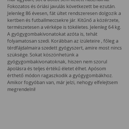
Fokozatos és óriási javulás következett be ezután.
Jelenleg 86 évesen, fát ültet rendszeresen dolgozik a
kertben és futballmeccsekre jár. Kitűnő a közérzete,
természetesen a vérképe is tökéletes. Jelenleg 64 kg.
A gyógygombakivonatokat azóta is, tehát
folyamatosan szedi. Korábban az izületeire , főleg a
térdfájdalmaira szedett gyógyszert, amire most nincs
szüksége. Sokat köszönhetünk a
gyógygombakivonatoknak, hiszen nem szorul
ápolásra és teljes értékű életet élhet. Apósom
érthető módon ragaszkodik a gyógygombákhoz.
Amikor fogyóban van, már jelzi, nehogy elfelejtsem
megrendelni!