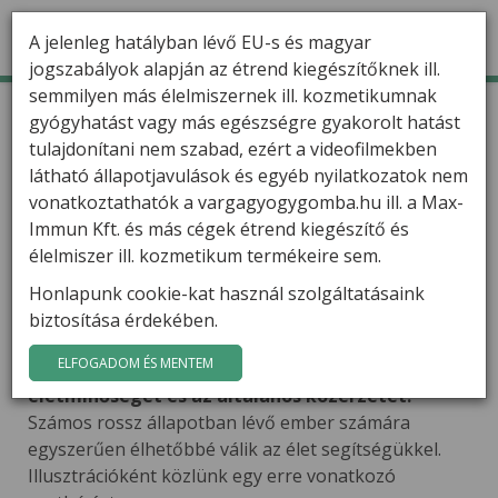
A jelenleg hatályban lévő EU-s és magyar
jogszabályok alapján az étrend kiegészítőknek ill.
semmilyen más élelmiszernek ill. kozmetikumnak
TERMÉKEK
Kezdőlap
Hírek
gyógyhatást vagy más egészségre gyakorolt hatást
Műtét utáni és általános állapotjavulás gyógygomba
kivonatokkal
tulajdonítani nem szabad, ezért a videofilmekben
HÍREK
látható állapotjavulások és egyéb nyilatkozatok nem
Műtét utáni és általános
VARGA GÁBOR
vonatkoztathatók a vargagyogygomba.hu ill. a Max-
állapotjavulás gyógygomba
Immun Kft. és más cégek étrend kiegészítő és
kivonatokkal
FILMEK
élelmiszer ill. kozmetikum termékeire sem.
A gyógygomba kivonatoknak gyakran
Honlapunk cookie-kat használ szolgáltatásaink
GYÓGYGOMBÁK
tapasztaltuk jótékony hatását idős embereknél
biztosítása érdekében.
is. Erősítik a szervezet regenerációs képességét,
KAPCSOLAT
ELFOGADOM ÉS MENTEM
gyorsítják a felépülést, javítják az
életminőséget és az általános közérzetet.
Számos rossz állapotban lévő ember számára
egyszerűen élhetőbbé válik az élet segítségükkel.
Illusztrációként közlünk egy erre vonatkozó