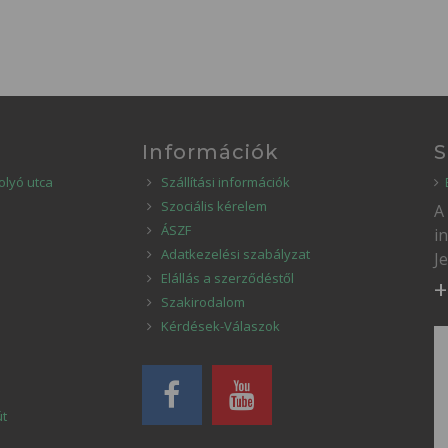
Információk
S
olyó utca
Szállítási információk
Szociális kérelem
A
ÁSZF
i
Adatkezelési szabályzat
J
Elállás a szerződéstől
+
Szakirodalom
Kérdések-Válaszok
út