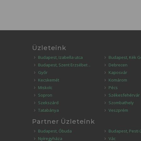
Üzleteink
Budapest, Izabella utca
Budapest, Kék G
Budapest, Szent Erzsébet ..
Debrecen
Győr
Kaposvár
Kecskemét
Komárom
Miskolc
Pécs
Sopron
Székesfehérvár
Szekszárd
Szombathely
Tatabánya
Veszprém
Partner Üzleteink
Budapest, Óbuda
Budapest, Pesti 
Nyíregyháza
Vác