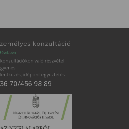
zemélyes konzultáció
Bővebben
 konzultációkon való részvétel
ngyenes.
elentkezés, időpont egyeztetés:
36 70/456 98 89