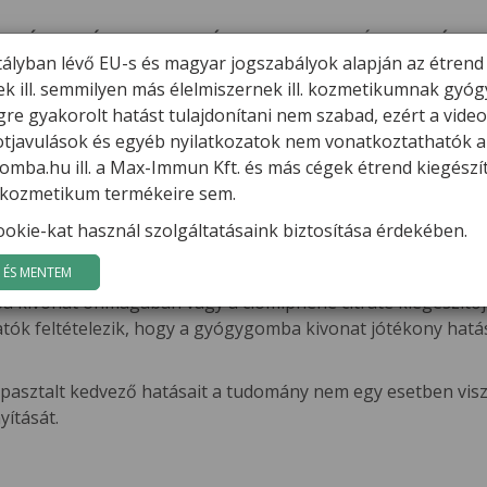
ERMÉKEK
HÍREK
VARGA GÁBOR
FILMEK
GYÓGYGOMBÁK
K
tályban lévő EU-s és magyar jogszabályok alapján az étrend
ek ill. semmilyen más élelmiszernek ill. kozmetikumnak gyó
ma – klinikai kísérlet igazolta a gyógygomba kivonat hatékony
re gyakorolt hatást tulajdonítani nem szabad, ezért a vide
potjavulások és egyéb nyilatkozatok nem vonatkoztathatók a
ndróma – klinikai kísérlet igazolt
mba.hu ill. a Max-Immun Kft. és más cégek étrend kiegészí
l. kozmetikum termékeire sem.
okie-kat használ szolgáltatásaink biztosítása érdekében.
y gyógygomba kivonatok hatására állapotjavulást tapasztal
nikai kísérlet is alátámasztja:
http://www.ncbi.nlm.nih.gov
ÉS MENTEM
ba kivonat önmagában vagy a clomiphene citrate kiegészítőj
atók feltételezik, hogy a gyógygomba kivonat jótékony hatás
asztalt kedvező hatásait a tudomány nem egy esetben viszo
yítását.