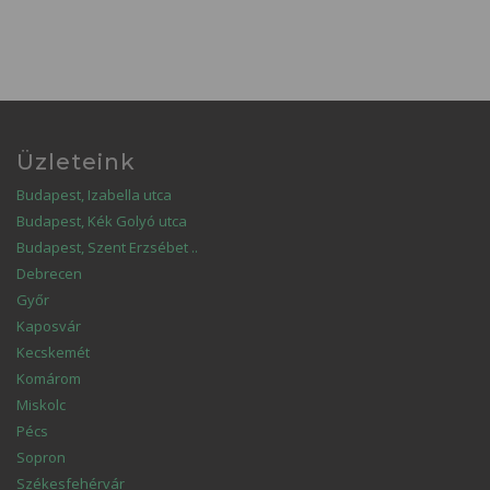
Üzleteink
Budapest, Izabella utca
Budapest, Kék Golyó utca
Budapest, Szent Erzsébet ..
Debrecen
Győr
Kaposvár
Kecskemét
Komárom
Miskolc
Pécs
Sopron
Székesfehérvár