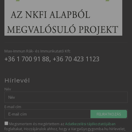
Max-Immun Rák- és Immunkutató Kft:
,
+36 1 700 91 88
+36 70 423 1123
Hírlevél
Név
E-mail cím
FELIRATKOZÁS
Megismertem és megértettem az
Adatkezelési tájékoztatójában
foglaltakat, Hozzájárulok ahhoz, hogy a VargaGyogygomba.hu hírlevelet,