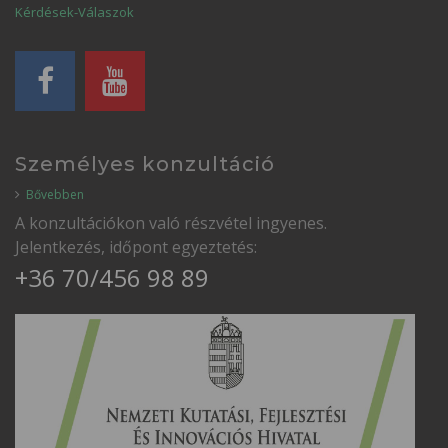
Kérdések-Válaszok
Személyes konzultáció
Bővebben
A konzultációkon való részvétel ingyenes.
Jelentkezés, időpont egyeztetés:
+36 70/456 98 89