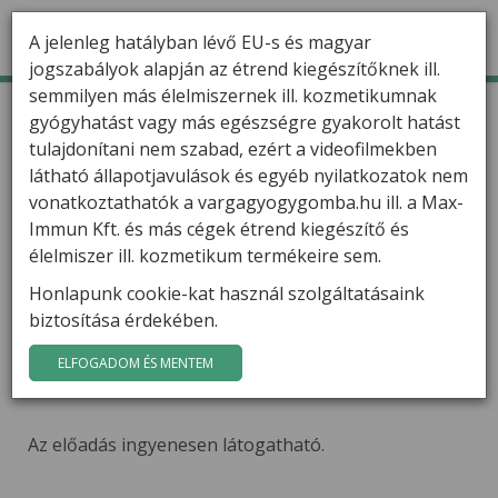
A jelenleg hatályban lévő EU-s és magyar
jogszabályok alapján az étrend kiegészítőknek ill.
semmilyen más élelmiszernek ill. kozmetikumnak
TERMÉKEK
Kezdőlap
Hírek
gyógyhatást vagy más egészségre gyakorolt hatást
Varga Gábor gyógygomba kutató előadást tart
Kaposváron
tulajdonítani nem szabad, ezért a videofilmekben
HÍREK
látható állapotjavulások és egyéb nyilatkozatok nem
Varga Gábor gyógygomba
VARGA GÁBOR
vonatkoztathatók a vargagyogygomba.hu ill. a Max-
kutató előadást tart
Immun Kft. és más cégek étrend kiegészítő és
Kaposváron
FILMEK
élelmiszer ill. kozmetikum termékeire sem.
Varga Gábor hatóanyag-kutató ELŐADÁST tart
Honlapunk cookie-kat használ szolgáltatásaink
GYÓGYGOMBÁK
biztosítása érdekében.
KAPOSVÁRON
KAPCSOLAT
2013. január 19-én, 15 órától
a Szivárvány
ELFOGADOM ÉS MENTEM
Kultúrpalotában (Noszlopy G. u. 5-7).
Az előadás ingyenesen látogatható.