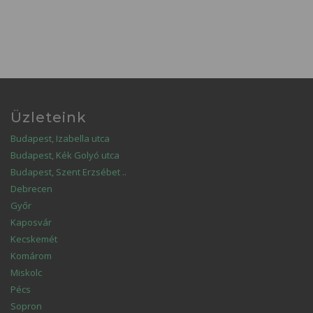
Üzleteink
Budapest, Izabella utca
Budapest, Kék Golyó utca
Budapest, Szent Erzsébet ..
Debrecen
Győr
Kaposvár
Kecskemét
Komárom
Miskolc
Pécs
Sopron