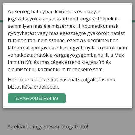
A jelenleg hatályban lévő EU-s és magyar
jogszabályok alapján az étrend kiegészítőknek ill.
semmilyen más élelmiszernek ill. kozmetikumnak
TERMÉKEK
Kezdőlap
Hírek
gyógyhatást vagy más egészségre gyakorolt hatást
Varga Gábor hatóanyag-kutató előadást tart Miskolcon
tulajdonítani nem szabad, ezért a videofilmekben
HÍREK
Varga Gábor hatóanyag-
látható állapotjavulások és egyéb nyilatkozatok nem
kutató előadást tart
VARGA GÁBOR
vonatkoztathatók a vargagyogygomba.hu ill. a Max-
Miskolcon
Immun Kft. és más cégek étrend kiegészítő és
FILMEK
élelmiszer ill. kozmetikum termékeire sem.
Varga Gábor hatóanyag-kutató ELŐADÁST tart
Honlapunk cookie-kat használ szolgáltatásaink
GYÓGYGOMBÁK
biztosítása érdekében.
MISKOLCON
KAPCSOLAT
2013. május 25-én 17 órától
az ITC Székház
ELFOGADOM ÉS MENTEM
konferenciatermében (Mindszent tér 1.)
Az előadás ingyenesen látogatható!