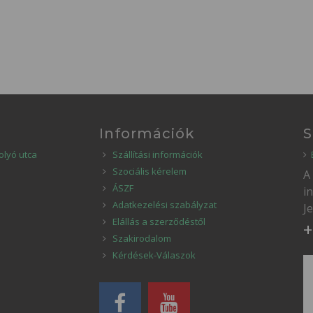
Információk
S
olyó utca
Szállítási információk
Szociális kérelem
A
ÁSZF
i
Adatkezelési szabályzat
J
Elállás a szerződéstől
+
Szakirodalom
Kérdések-Válaszok