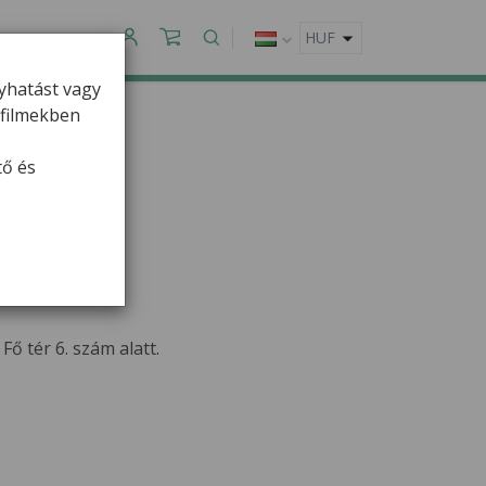
APCSOLAT
gyhatást vagy
ofilmekben
tő és
ő tér 6. szám alatt.