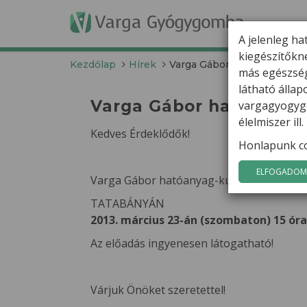
T
A jelenleg ha
kiegészítőkn
Kezdőlap
Hírek
Varga Gábor hatóanyag-kuta
más egészség
látható álla
Varga Gábor hatóanyag-
vargagyogygo
élelmiszer il
Kedves Érdeklődők!
Honlapunk co
ELFOGADOM 
Varga Gábor hatóanyag-kutató ELŐADÁST
TATABÁNYÁN
2013. március 23-án (szombaton) 15 ór
Az előadás ingyenesen látogatható!
Várjuk Önöket szeretettel!