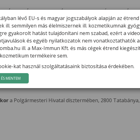
ERMÉKEK
HÍREK
VARGA GÁBOR
FILMEK
GYÓGYGOMBÁK
K
tályban lévő EU-s és magyar jogszabályok alapján az étrend
ek ill. semmilyen más élelmiszernek ill. kozmetikumnak gyó
tó előadást tart Tatabányán
re gyakorolt hatást tulajdonítani nem szabad, ezért a vide
potjavulások és egyéb nyilatkozatok nem vonatkoztathatók a
kutató előadást tart Tatabányán
mba.hu ill. a Max-Immun Kft. és más cégek étrend kiegészí
l. kozmetikum termékeire sem.
okie-kat használ szolgáltatásaink biztosítása érdekében.
ÉS MENTEM
 tart
akor
a Polgármesteri Hivatal dísztermében, 2800 Tatabánya, F