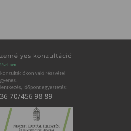
zemélyes konzultáció
Bővebben
 konzultációkon való részvétel
ngyenes.
elentkezés, időpont egyeztetés:
36 70/456 98 89