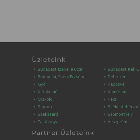
Üzleteink
Budapest, Izabella utca
Budapest, Kék G
Budapest, Szent Erzsébet ..
Debrecen
Győr
Kaposvár
Kecskemét
Komárom
Miskolc
Pécs
Sopron
Székesfehérvár
Szekszárd
Szombathely
Tatabánya
Veszprém
Partner Üzleteink