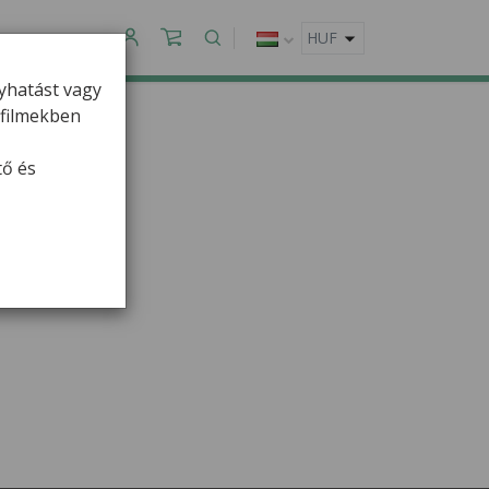
APCSOLAT
gyhatást vagy
ofilmekben
en
tő és