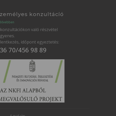
zemélyes konzultáció
Bővebben
 konzultációkon való részvétel
ngyenes.
elentkezés, időpont egyeztetés:
36 70/456 98 89
E-mail cím