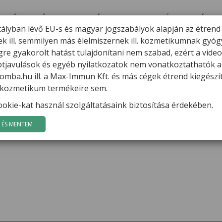
ERMÉKEK
HÍREK
VARGA GÁBOR
FILMEK
GYÓGYGOMBÁK
K
tályban lévő EU-s és magyar jogszabályok alapján az étrend
ek ill. semmilyen más élelmiszernek ill. kozmetikumnak gyó
ató előadást tart Veszprémben
re gyakorolt hatást tulajdonítani nem szabad, ezért a vide
potjavulások és egyéb nyilatkozatok nem vonatkoztathatók a
-kutató előadást tart Veszprémb
mba.hu ill. a Max-Immun Kft. és más cégek étrend kiegészí
l. kozmetikum termékeire sem.
 tart
okie-kat használ szolgáltatásaink biztosítása érdekében.
ster Rendezvénytermében (Veszprém, József Attila u. 34/ 2.)
ÉS MENTEM