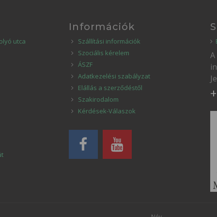
Információk
S
olyó utca
Szállítási információk
Szociális kérelem
A
ÁSZF
i
Adatkezelési szabályzat
J
Elállás a szerződéstől
+
Szakirodalom
Kérdések-Válaszok
út
Név