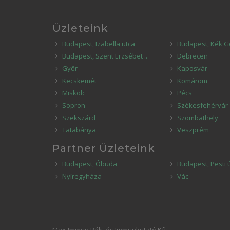
Üzleteink
Budapest, Izabella utca
Budapest, Kék G
Budapest, Szent Erzsébet ..
Debrecen
Győr
Kaposvár
Kecskemét
Komárom
Miskolc
Pécs
Sopron
Székesfehérvár
Szekszárd
Szombathely
Tatabánya
Veszprém
Partner Üzleteink
Budapest, Óbuda
Budapest, Pesti 
Nyíregyháza
Vác