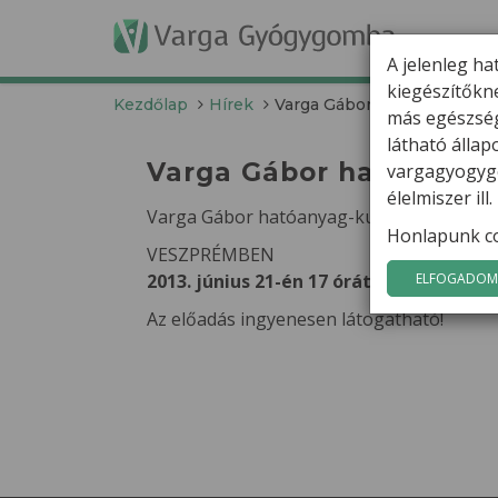
T
A jelenleg ha
kiegészítőkn
Kezdőlap
Hírek
Varga Gábor hatóanyag-kut
más egészség
látható álla
Varga Gábor hatóanyag
vargagyogygo
élelmiszer il
Varga Gábor hatóanyag-kutató ELŐADÁST
Honlapunk co
VESZPRÉMBEN
2013. június 21-én 17 órától
a Hotel Magi
ELFOGADOM 
Az előadás ingyenesen látogatható!