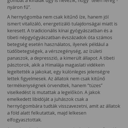
gombát a kínaiak úgy is nevezik, hogy “télen féreg -
nyáron fű”.
A hernyógomba nem csak kitűnő íze, hanem jól
ismert vitalizáló, energetizáló tulajdonságai miatt is
keresett. A tradicionális kínai gyógyászatban és a
tibeti népgyógyászatban évszázadok óta számos
betegség esetén használatos, ilyenek például a
tüdőbetegségek, a vérszegénység, az ízületi
panaszok, a depresszió, a kimerült állapot. A tibeti
pásztorok, akik a Himalája magaslati vidékein
legeltették a jakokat, egy különleges jelenségre
lettek figyelmesek. Az állatok nem csak kitűnő
termékenységnek örvendtek, hanem “tüzes”
viselkedést is mutattak a legelőkön. A jakok
emelkedett libidóját a juhászok csak a
hernyógombára tudták visszavezetni, amit az állatok
a föld alatt felkutattak, majd lelkesen
elfogyasztottak.