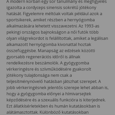
A modern korban egy sor tanulmány és megfigyelés
igazolta a cordyceps sinensis sokrétű jótékony
hatását. Figyelemre méltóak voltak például azok a
sportsikerek, amiket részben a hernyógomba
alkalmazására lehetett visszavezetni. Az 1993-as
pekingi országos bajnokságon a női futók több
olyan világrekordot is felállítottak, amiket a legálisan
alkamazott hernyógomba kivonattal hoztak
összefüggésbe. Manapság az edzések közötti
gyorsabb regenerációs időről is állnak
rendelkezésre beszámolók. A gyógygomba
vérkeringésre és szívműködésére gyakorolt
jótékony tulajdonsága nem csak a
teljesítménynövelő hatásban játszhat szerepet. A
jobb vérkeringésnek jelentős szerepe lehet abban is,
hogy a gyógygomba előnyei a hímivarsejtek
képződésére és a szexuális funkcióra is kiterjednek.
Ezt állatkísérletekben és humán kutatásokban is
alátámasztottak. Különböző kutatásokban