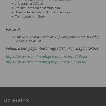
A légutak erősítése
Az immunrendszer stimulálása
A hangulatra gyakorolt pozitív befolyás
Támogatás a májnak
Források:
Prof. Dr. Michaela Döll: Vitalpilze für ein gesundes Leben, Herbig
Verlag, 2012, 46-50.
Példák a hernyógombáról végzett klinikai vizsgálatokból:
https://www.ncbi.nlm.nih.gov/pubmed/25519252
https://www.ncbi.nlm.nih.gov/pubmed/20804368
Üzleteink