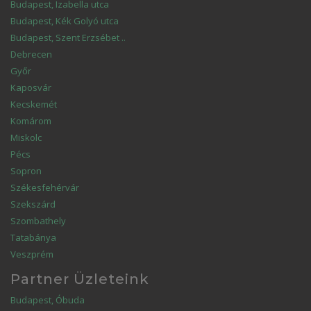
Budapest, Izabella utca
Budapest, Kék Golyó utca
Budapest, Szent Erzsébet ..
Debrecen
Győr
Kaposvár
Kecskemét
Komárom
Miskolc
Pécs
Sopron
Székesfehérvár
Szekszárd
Szombathely
Tatabánya
Veszprém
Partner Üzleteink
Budapest, Óbuda