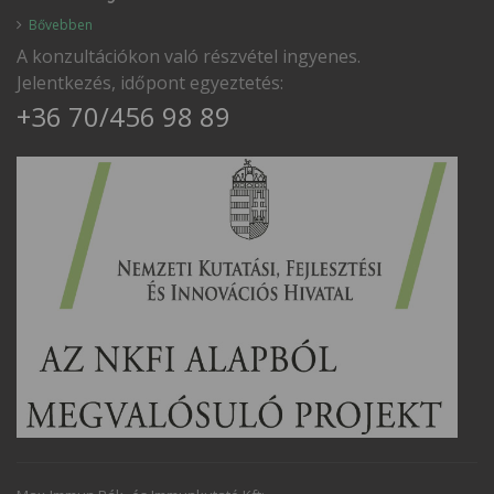
Bővebben
A konzultációkon való részvétel ingyenes.
Jelentkezés, időpont egyeztetés:
+36 70/456 98 89