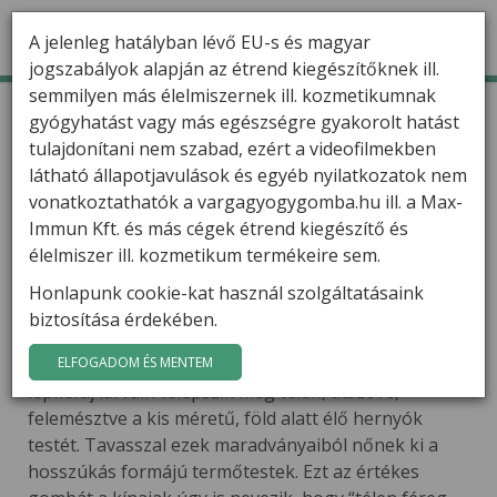
A jelenleg hatályban lévő EU-s és magyar
jogszabályok alapján az étrend kiegészítőknek ill.
semmilyen más élelmiszernek ill. kozmetikumnak
TERMÉKEK
Kezdőlap
Termékek
Összetevők
Hernyógomba
gyógyhatást vagy más egészségre gyakorolt hatást
Hernyógomba
tulajdonítani nem szabad, ezért a videofilmekben
HÍREK
(Cordyceps sinensis)
látható állapotjavulások és egyéb nyilatkozatok nem
VARGA GÁBOR
vonatkoztathatók a vargagyogygomba.hu ill. a Max-
Immun Kft. és más cégek étrend kiegészítő és
FILMEK
élelmiszer ill. kozmetikum termékeire sem.
A kínai hernyógomba az értékes
gombák közül is a legértékesebb,
Honlapunk cookie-kat használ szolgáltatásaink
GYÓGYGOMBÁK
ára meghaladja a sokak által
biztosítása érdekében.
ismert szarvasgombáét.
KAPCSOLAT
Különleges életciklussal rendelkezik, egy bizonyos
ELFOGADOM ÉS MENTEM
lepkefaj lárváin telepszik meg télen, átszőve,
felemésztve a kis méretű, föld alatt élő hernyók
testét. Tavasszal ezek maradványaiból nőnek ki a
hosszúkás formájú termőtestek. Ezt az értékes