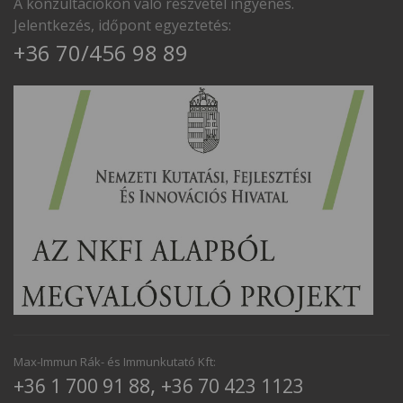
A konzultációkon való részvétel ingyenes.
Jelentkezés, időpont egyeztetés:
+36 70/456 98 89
Max-Immun Rák- és Immunkutató Kft:
,
+36 1 700 91 88
+36 70 423 1123