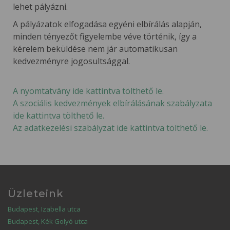
lehet pályázni.
A pályázatok elfogadása egyéni elbírálás alapján,
minden tényezőt figyelembe véve történik, így a
kérelem beküldése nem jár automatikusan
kedvezményre jogosultsággal.
A nyomtatvány ide kattintva tölthető le.
A szociális kedvezmények elbírálásának szabályzata
ide kattintva tölthető le.
Az adatkezelési szabályzat ide kattintva tölthető le.
Üzleteink
Budapest, Izabella utca
Budapest, Kék Golyó utca