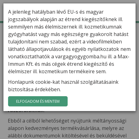
A jelenleg hatályban lévő EU-s és magyar
jogszabályok alapján az étrend kiegészítőknek ill.
semmilyen más élelmiszernek ill. kozmetikumnak
TERMÉKEK
Kezdőlap
Szociális kérelem benyújtása
gyógyhatást vagy más egészségre gyakorolt hatást
Szociális kérelem benyújtása
tulajdonítani nem szabad, ezért a videofilmekben
HÍREK
látható állapotjavulások és egyéb nyilatkozatok nem
VARGA GÁBOR
vonatkoztathatók a vargagyogygomba.hu ill. a Max-
Immun Kft. és más cégek étrend kiegészítő és
FILMEK
élelmiszer ill. kozmetikum termékeire sem.
Mivel bizonyos betegségek hatással lehetnek a
Honlapunk cookie-kat használ szolgáltatásaink
GYÓGYGOMBÁK
munkaképességre, a velük járó utazás, kiegészítő
biztosítása érdekében.
kezelések plusz anyagi terhet jelentenek,
KAPCSOLAT
ELFOGADOM ÉS MENTEM
cégünk szeretné megkönnyíteni helyzetét az
arra
rászorulóknak
.
Ebből a célból lehetőséget nyújtunk méltányossági
alapon kedvezményes termékvásárlása, melyre az
alábbi dokumentumok kitöltésével és beküldésével