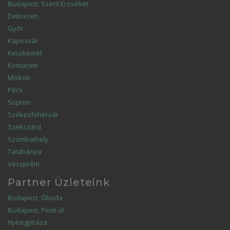
Budapest, Szent Erzsébet ..
Debrecen
Győr
Kaposvár
Kecskemét
Komárom
Miskolc
Pécs
Sopron
Székesfehérvár
Szekszárd
Szombathely
Tatabánya
Veszprém
Partner Üzleteink
Budapest, Óbuda
Budapest, Pesti út
Nyíregyháza