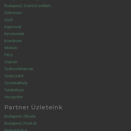
Budapest, Szent Erzsébet ..
Debrecen
Győr
Kaposvár
Kecskemét
Komárom
Miskolc
Pécs
Sopron
Székesfehérvár
Szekszárd
Szombathely
Tatabánya
Veszprém
Partner Üzleteink
Budapest, Óbuda
Budapest, Pesti út
Nyíregyháza