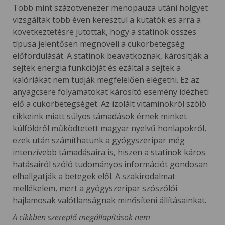
Több mint százötvenezer menopauza utáni hölgyet
vizsgáltak több éven keresztül a kutatók es arra a
következtetésre jutottak, hogy a statinok összes
típusa jelentősen megnöveli a cukorbetegség
előfordulását. A statinok beavatkoznak, károsítják a
sejtek energia funkcióját és ezáltal a sejtek a
kalóriákat nem tudják megfelelően elégetni. Ez az
anyagcsere folyamatokat károsító esemény idézheti
elő a cukorbetegséget. Az izolált vitaminokról szóló
cikkeink miatt súlyos támadások érnek minket
külföldről működtetett magyar nyelvű honlapokról,
ezek után számíthatunk a gyógyszeripar még
intenzívebb támadásaira is, hiszen a statinok káros
hatásairól szóló tudományos információt gondosan
elhallgatják a betegek elől. A szakirodalmat
mellékelem, mert a gyógyszeripar szószólói
hajlamosak valótlanságnak minősíteni állításainkat.
A cikkben szereplő megállapítások nem