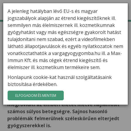
A jelenleg hatályban lévő EU-s és magyar
jogszabályok alapján az étrend kiegészítőknek ill.
semmilyen más élelmiszernek ill. kozmetikumnak
TERMÉKEK
Kezdőlap
Varga Gábor szakcikkei
gyógyhatást vagy más egészségre gyakorolt hatást
A koleszterinszintet csökkentő gyógyszerek (statinok)
megnövelik a cukorbetegség kockázatát
tulajdonítani nem szabad, ezért a videofilmekben
HÍREK
látható állapotjavulások és egyéb nyilatkozatok nem
A koleszterinszintet
VARGA GÁBOR
vonatkoztathatók a vargagyogygomba.hu ill. a Max-
csökkentő gyógyszerek
Immun Kft. és más cégek étrend kiegészítő és
(statinok) megnövelik a
FILMEK
élelmiszer ill. kozmetikum termékeire sem.
cukorbetegség kockázatát
Honlapunk cookie-kat használ szolgáltatásaink
GYÓGYGOMBÁK
Beszámoltunk több összefoglalóban arról -
biztosítása érdekében.
szakirodalmi hivatkozásokkal -, hogy az izolált
KAPCSOLAT
ELFOGADOM ÉS MENTEM
vitaminok és ásványi anyagok egy jelentős része
megrövidíti az emberi életet illetve hajlamosít
számos súlyos betegségre. Sajnos hasonló
problémák felmerülnek széleskörűen elterjedt
gyógyszerekkel is.