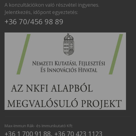
A konzultációkon való részvétel ingyenes.
Jelentkezés, időpont egyeztetés:
+36 70/456 98 89
Max-Immun Rák- és Immunkutató Kft:
,
+36 1 700 91 88
+36 70 423 1123