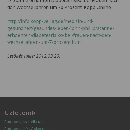
2/ Statine erhöhten Diabetesrisiko bei Frauen nach
den Wechseljahren um 70 Prozent. Kopp Online.
http://info.kopp-verlag.de/medizin-und-
gesundheit/gesundes-leben/john-phillip/statine-
erhoehten-diabetesrisiko-bei-frauen-nach-den-
wechseljahren-um-7-prozent.html
Letöltés ideje: 2012.03.29.
Üzleteink
Budapest, Izabella utca
Budapest, Kék Golyó utca