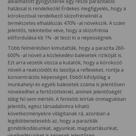
alkalmazott gyógyszerek egy része parazitaölő
hatással is rendelkezik! Érdekes megfigyelés, hogy a
kórokozóval rendelkező skizofréneknél a
természetes elhalálozás 470% -al növekszik. A szám
jelentős, tekintetbe véve, hogy a skizofrénia
előfordulása kb 1% -át teszi ki a népességnek.
Több felmérésben kimutatták, hogy a parazita 260-
600% -al növeli a közlekedési balesetek rizikóját is.
Ezt arra vezetik vissza a kutatók, hogy a kórokozó
növeli a reakcióidőt és lassítja a reflexeket, rontja a
koncentrációs képességet. Ebből kifolyólag a
munkahelyi és egyéb balesetek száma is jelentősen
növekedhet a fertőzötteknél, aminek jelentőségét
idáig fel sem mérték. A fentebb leírtak önmagukban
jelentős, egész társadalomra kiható
következményekre világítanak rá, azonban a
legdöbbenetesebb az, hogy a paraziták
gondolkodásunkat, agyunkat, magatartásunkat,
viselkedésünket is képesek jelentősen