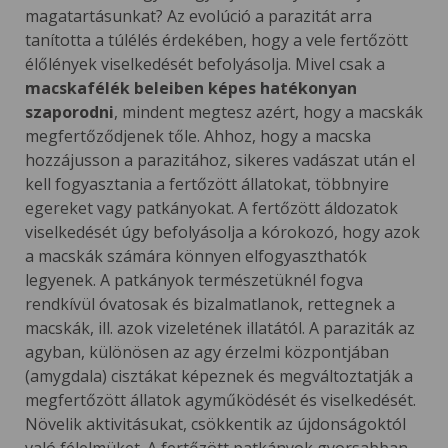
magatartásunkat? Az evolúció a parazitát arra
tanította a túlélés érdekében, hogy a vele fertőzött
élőlények viselkedését befolyásolja. Mivel csak a
macskafélék beleiben képes hatékonyan
szaporodni
, mindent megtesz azért, hogy a macskák
megfertőződjenek tőle. Ahhoz, hogy a macska
hozzájusson a parazitához, sikeres vadászat után el
kell fogyasztania a fertőzött állatokat, többnyire
egereket vagy patkányokat. A fertőzött áldozatok
viselkedését úgy befolyásolja a kórokozó, hogy azok
a macskák számára könnyen elfogyaszthatók
legyenek. A patkányok természetüknél fogva
rendkívül óvatosak és bizalmatlanok, rettegnek a
macskák, ill. azok vizeletének illatától. A paraziták az
agyban, különösen az agy érzelmi központjában
(amygdala) cisztákat képeznek és megváltoztatják a
megfertőzött állatok agyműködését és viselkedését.
Növelik aktivitásukat, csökkentik az újdonságoktól