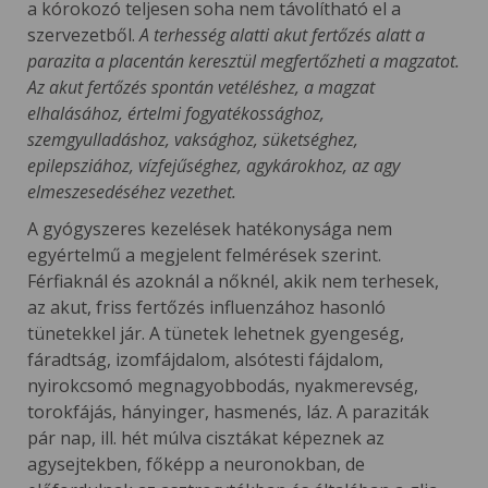
a kórokozó teljesen soha nem távolítható el a
szervezetből.
A terhesség alatti akut fertőzés alatt a
parazita a placentán keresztül megfertőzheti a magzatot.
Az akut fertőzés spontán vetéléshez, a magzat
elhalásához, értelmi fogyatékossághoz,
szemgyulladáshoz, vaksághoz, süketséghez,
epilepsziához, vízfejűséghez, agykárokhoz, az agy
elmeszesedéséhez vezethet.
A gyógyszeres kezelések hatékonysága nem
egyértelmű a megjelent felmérések szerint.
Férfiaknál és azoknál a nőknél, akik nem terhesek,
az akut, friss fertőzés influenzához hasonló
tünetekkel jár. A tünetek lehetnek gyengeség,
fáradtság, izomfájdalom, alsótesti fájdalom,
nyirokcsomó megnagyobbodás, nyakmerevség,
torokfájás, hányinger, hasmenés, láz. A paraziták
pár nap, ill. hét múlva cisztákat képeznek az
agysejtekben, főképp a neuronokban, de