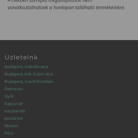
A cikkben szereplő megállapítások nem
vonatkoztathatóak a honlapon található termékeinkre.
Üzleteink
Budapest, Izabella utca
Budapest, Kék Golyó utca
Budapest, Szent Erzsébet ..
Debrecen
Győr
Kaposvár
Kecskemét
Komárom
Miskolc
Pécs