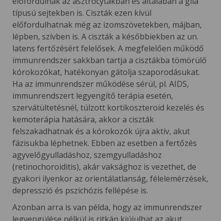
előfordulnak az asztrocytákban és általában a glia
típusú sejtekben is. Ciszták ezen kívül
előfordulhatnak még az izomszövetekben, májban,
lépben, szívben is. A ciszták a későbbiekben az un.
latens fertőzésért felelősek. A megfelelően működő
immunrendszer sakkban tartja a cisztákba tömörülő
kórokozókat, hatékonyan gátolja szaporodásukat.
Ha az immunrendszer működése sérül, pl. AIDS,
immunrendszert legyengítő terápia esetén,
szervátültetésnél, túlzott kortikoszteroid kezelés és
kemoterápia hatására, akkor a ciszták
felszakadhatnak és a kórokozók újra aktív, akut
fázisukba léphetnek. Ebben az esetben a fertőzés
agyvelőgyulladáshoz, szemgyulladáshoz
(retinochoroiditis), akár vaksághoz is vezethet, de
gyakori ilyenkor az orientálatlanság, félelemérzések,
depresszió és pszichózis fellépése is.
Azonban arra is van példa, hogy az immunrendszer
legyengülése nélkül is ritkán kiújulhat az akut