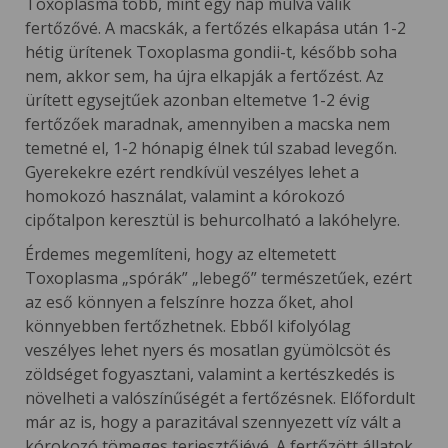
Toxoplasma több, mint egy nap múlva válik
fertőzővé. A macskák, a fertőzés elkapása után 1-2
hétig ürítenek Toxoplasma gondii-t, később soha
nem, akkor sem, ha újra elkapják a fertőzést. Az
ürített egysejtűek azonban eltemetve 1-2 évig
fertőzőek maradnak, amennyiben a macska nem
temetné el, 1-2 hónapig élnek túl szabad levegőn.
Gyerekekre ezért rendkívül veszélyes lehet a
homokozó használat, valamint a kórokozó
cipőtalpon keresztül is behurcolható a lakóhelyre.
Érdemes megemlíteni, hogy az eltemetett
Toxoplasma „spórák” „lebegő” természetűek, ezért
az eső könnyen a felszínre hozza őket, ahol
könnyebben fertőzhetnek. Ebből kifolyólag
veszélyes lehet nyers és mosatlan gyümölcsöt és
zöldséget fogyasztani, valamint a kertészkedés is
növelheti a valószínűségét a fertőzésnek. Előfordult
már az is, hogy a parazitával szennyezett víz vált a
kórokozó tömeges terjesztőjévé. A fertőzött állatok