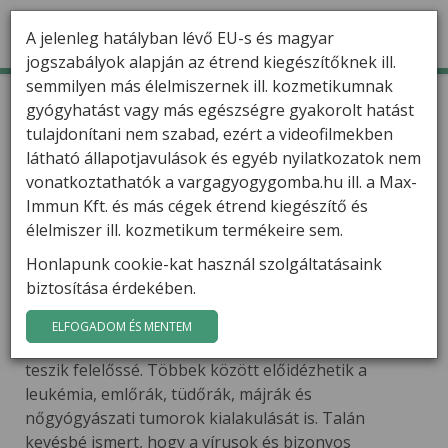
A jelenleg hatályban lévő EU-s és magyar
jogszabályok alapján az étrend kiegészítőknek ill.
semmilyen más élelmiszernek ill. kozmetikumnak
TERMÉKEK
Kezdőlap
Varga Gábor szakcikkei
gyógyhatást vagy más egészségre gyakorolt hatást
A paraziták bennünk vannak
tulajdonítani nem szabad, ezért a videofilmekben
HÍREK
A paraziták bennünk vannak
látható állapotjavulások és egyéb nyilatkozatok nem
VARGA GÁBOR
vonatkoztathatók a vargagyogygomba.hu ill. a Max-
(Gyógygomba kivonatok jelentősége a
Immun Kft. és más cégek étrend kiegészítő és
kiegyensúlyozott immunrendszer
FILMEK
élelmiszer ill. kozmetikum termékeire sem.
működésében)
Köztudott, hogy számos kórokozó, különböző
Honlapunk cookie-kat használ szolgáltatásaink
GYÓGYGOMBÁK
vírusok és baktériumok előidézhetik az emberi
biztosítása érdekében.
KAPCSOLAT
szervezet megbetegedését.
ELFOGADOM ÉS MENTEM
A rákbetegségek 15-20%-áért a vírusfertőzéseket
teszik felelőssé. Többek között előidézhetik a
leukémia, emlőrák, tüdőrák, májrák és
nőgyógyászati tumorok kialakulását is. Talán
kevésbé ismert, hogy a vírusok és bizonyos