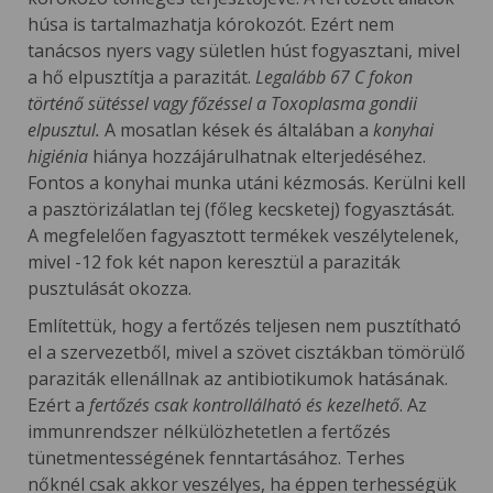
húsa is tartalmazhatja kórokozót. Ezért nem
tanácsos nyers vagy sületlen húst fogyasztani, mivel
a hő elpusztítja a parazitát.
Legalább 67 C fokon
történő sütéssel vagy főzéssel a Toxoplasma gondii
elpusztul.
A mosatlan kések és általában a
konyhai
higiénia
hiánya hozzájárulhatnak elterjedéséhez.
Fontos a konyhai munka utáni kézmosás. Kerülni kell
a pasztörizálatlan tej (főleg kecsketej) fogyasztását.
A megfelelően fagyasztott termékek veszélytelenek,
mivel -12 fok két napon keresztül a paraziták
pusztulását okozza.
Említettük, hogy a fertőzés teljesen nem pusztítható
el a szervezetből, mivel a szövet cisztákban tömörülő
paraziták ellenállnak az antibiotikumok hatásának.
Ezért a
fertőzés csak kontrollálható és kezelhető
. Az
immunrendszer nélkülözhetetlen a fertőzés
tünetmentességének fenntartásához. Terhes
nőknél csak akkor veszélyes, ha éppen terhességük