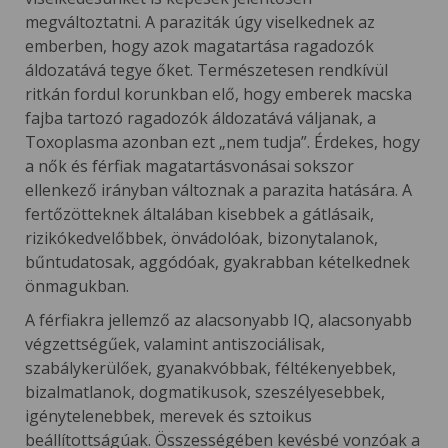
megváltoztatni. A paraziták úgy viselkednek az
emberben, hogy azok magatartása ragadozók
áldozatává tegye őket. Természetesen rendkívül
ritkán fordul korunkban elő, hogy emberek macska
fajba tartozó ragadozók áldozatává váljanak, a
Toxoplasma azonban ezt „nem tudja”. Érdekes, hogy
a nők és férfiak magatartásvonásai sokszor
ellenkező irányban változnak a parazita hatására. A
fertőzötteknek általában kisebbek a gátlásaik,
rizikókedvelőbbek, önvádolóak, bizonytalanok,
bűntudatosak, aggódóak, gyakrabban kételkednek
önmagukban.
A férfiakra jellemző az alacsonyabb IQ, alacsonyabb
végzettségűek, valamint antiszociálisak,
szabálykerülőek, gyanakvóbbak, féltékenyebbek,
bizalmatlanok, dogmatikusok, szeszélyesebbek,
igénytelenebbek, merevek és sztoikus
beállítottságúak. Összességében kevésbé vonzóak a