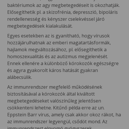
baktériumok az agy megbetegedéseit is okozhatják.
Elősegíthetik pl. a skizofrénia, depresszió, bipoláris
rendellenesség és kényszer cselekvéssel járó
megbetegedések kialakulását.
Egyes esetekben az is gyanítható, hogy vírusok
hozzájárulhatnak az emberi magatartásformák,
hajlamok megváltozásához, pl. elősegíthetik a
homoszexualitás és az autizmus megjelenését.
Ennek ellenére a különböző kórokozók egészségre
és agyra gyakorolt káros hatását gyakran
alábecsülik.
Az immunrendszer megfelelő működésének
biztosításával a kórokozók által kiváltott
megbetegedéseket valószínűleg jelentősen
csökkenteni lehetne. Kitűnő példa erre az un.
Eppstein Barr vírus, amely csak akkor okoz rákot, ha
az immunrendszer legyengül, csődöt mond. Az
immunrendszert elnyomó gyógyszerek