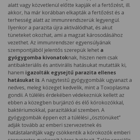
alatt vagy közvetlenül előtte kapják el a fertőzést, ill.
akkor, ha már korábban elkapták a fertőzést és a
terhesség alatt az immunrendszerük legyengül.
Ilyenkor a parazita újra aktiválódhat, és akut
tüneteket okozhat, ami a magzat károsodásához
vezethet. Az immunrendszer egyensúlyának
szempontjából jelentős szerepük lehet
a
gyógygomba kivonatok
nak, hiszen nem csak
antibakteriális és antivirális hatásukat mutatták ki,
hanem
igazolták egysejtű parazita ellenes
hatásukat is
. A nagytestű gyógygombák ugyanazt a
nedves, meleg közeget kedvelik, mint a Toxoplasma
gondii. A túlélés érdekében védekezniük kellett az
ebben a közegben burjánzó és élő kórokozókkal,
baktériumokkal, parazitákkal szemben. A
gyógygombák éppen ezt a túlélési „ösztönüket”
adják tovább az emberi szervezetnek és
hatástalanítják vagy csökkentik a kórokozók emberi