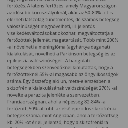
fertőzés. A latens fertőzés, amely Magyarországon
az idősebb korosztályoknál, akár az 50-80% -ot is
elérheti látszólag tünetmentes, de számos betegség
valószínűségét megnövelheti, ill. jelentős
viselkedésváltozásokat okozhat, megváltoztatja a
fertőzöttek jellemét, magatartását. Több mint 200%
-al növelheti a meningióma (agyhártya daganat)
kialakulását, növelheti a Parkinson betegség és az
epilepszia valószínűségét . A hangulati
betegségekben szenvedőknél kimutatták, hogy a
fertőzötteknél 55%-al magasabb az öngyilkosságok
száma. Egy összefoglaló un, meta-elemzésben a
skizofrénia kialakulásának valószínűségét 270% -al
növelte a parazita jelenléte a szervezetben.
Franciaországban, ahol a népesség 82-84% -a
fertőzött, 50%-al több az első epizódos skizofrénia
betegek száma, mint Angliában, ahol a fertőzöttség
kb. 20% -ot ér el. Jellemző, hogy a skizofréniára