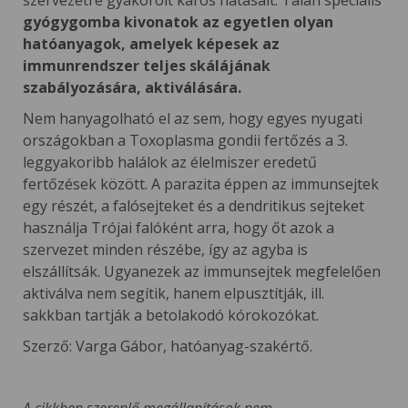
szervezetre gyakorolt káros hatásait. Talán speciális
gyógygomba kivonatok az egyetlen olyan
hatóanyagok, amelyek képesek az
immunrendszer teljes skálájának
szabályozására, aktiválására.
Nem hanyagolható el az sem, hogy egyes nyugati
országokban a Toxoplasma gondii fertőzés a 3.
leggyakoribb halálok az élelmiszer eredetű
fertőzések között. A parazita éppen az immunsejtek
egy részét, a falósejteket és a dendritikus sejteket
használja Trójai falóként arra, hogy őt azok a
szervezet minden részébe, így az agyba is
elszállítsák. Ugyanezek az immunsejtek megfelelően
aktiválva nem segítik, hanem elpusztítják, ill.
sakkban tartják a betolakodó kórokozókat.
Szerző: Varga Gábor, hatóanyag-szakértő.