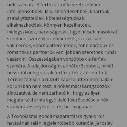
nők számára. A fertőzött nők ezzel szemben
intelligensebbek, lelkiismeretesebbek, kitartóak,
szabálytisztelőek, kötelességtudóak,
alkalmazkodóak, könnyen kezelhetőek,
melegszívűek, barátságosak, figyelmesek másokkal
szemben, szeretik az embereket, szociálisan
vakmerőek, kapcsolatteremtőek, több barátjuk és
romantikus partnerük van, jobban szeretnek ruhát
vásárolni. Összességében vonzóbbak a férfiak
számára. A tulajdonságok annál erősebbek, minél
hosszabb ideig voltak fertőzöttek az érintettek.
Természetesen a túlzott kapcsolatteremtő hajlam
korunkban nem teszi a nőket macskaragadozók
áldozatává, de nem zárható ki, hogy az ilyen
magatartásforma egyoldalú felerősödése a nők
számára veszélyeket is rejthet magában.
A Toxoplasma gondii magatartásra gyakorolt
hatásának talán legjelentősebb kutatója, Jaroslav