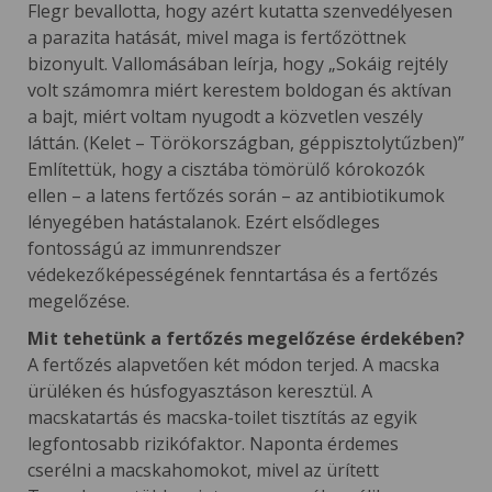
Flegr bevallotta, hogy azért kutatta szenvedélyesen
a parazita hatását, mivel maga is fertőzöttnek
bizonyult. Vallomásában leírja, hogy „Sokáig rejtély
volt számomra miért kerestem boldogan és aktívan
a bajt, miért voltam nyugodt a közvetlen veszély
láttán. (Kelet – Törökországban, géppisztolytűzben)”
Említettük, hogy a cisztába tömörülő kórokozók
ellen – a latens fertőzés során – az antibiotikumok
lényegében hatástalanok. Ezért elsődleges
fontosságú az immunrendszer
védekezőképességének fenntartása és a fertőzés
megelőzése.
Mit tehetünk a fertőzés megelőzése érdekében?
A fertőzés alapvetően két módon terjed. A macska
ürüléken és húsfogyasztáson keresztül. A
macskatartás és macska-toilet tisztítás az egyik
legfontosabb rizikófaktor. Naponta érdemes
cserélni a macskahomokot, mivel az ürített