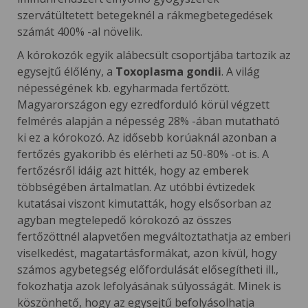
szervátültetett betegeknél a rákmegbetegedések
számát 400% -al növelik.
A kórokozók egyik alábecsült csoportjába tartozik az
egysejtű élőlény, a
Toxoplasma gondii
. A világ
népességének kb. egyharmada fertőzött.
Magyarországon egy ezredforduló körül végzett
felmérés alapján a népesség 28% -ában mutatható
ki ez a kórokozó. Az idősebb korúaknál azonban a
fertőzés gyakoribb és elérheti az 50-80% -ot is. A
fertőzésről idáig azt hitték, hogy az emberek
többségében ártalmatlan. Az utóbbi évtizedek
kutatásai viszont kimutatták, hogy elsősorban az
agyban megtelepedő kórokozó az összes
fertőzöttnél alapvetően megváltoztathatja az emberi
viselkedést, magatartásformákat, azon kívül, hogy
számos agybetegség előfordulását elősegítheti ill.,
fokozhatja azok lefolyásának súlyosságát. Minek is
köszönhető, hogy az egysejtű befolyásolhatja