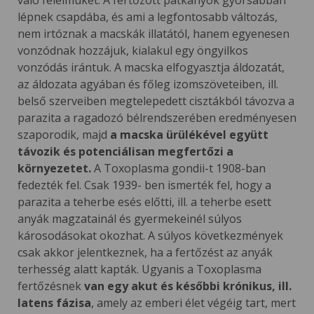
való félelmüket. A fertőzött patkányok gyorsabban
lépnek csapdába, és ami a legfontosabb változás,
nem irtóznak a macskák illatától, hanem egyenesen
vonzódnak hozzájuk, kialakul egy öngyilkos
vonzódás irántuk. A macska elfogyasztja áldozatát,
az áldozata agyában és főleg izomszöveteiben, ill.
belső szerveiben megtelepedett cisztákból távozva a
parazita a ragadozó bélrendszerében eredményesen
szaporodik, majd
a macska ürülékével együtt
távozik és potenciálisan megfertőzi a
környezetet.
A Toxoplasma gondii-t 1908-ban
fedezték fel. Csak 1939- ben ismerték fel, hogy a
parazita a teherbe esés előtti, ill. a teherbe esett
anyák magzatainál és gyermekeinél súlyos
károsodásokat okozhat. A súlyos következmények
csak akkor jelentkeznek, ha a fertőzést az anyák
terhesség alatt kapták. Ugyanis a Toxoplasma
fertőzésnek
van egy akut és későbbi krónikus, ill.
latens fázisa
, amely az emberi élet végéig tart, mert