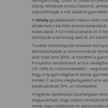
támogatottság, szülői, ill. családi problé
túlsúly. Mindezek stressz faktorok, amelye
súlyosbíthatják a már kialakult gyermekko
A
túlsúly
gyulladáskeltő hatása révén kül
előidézheti a későbbi asztma kialakulását.
kialakulását. A túl rövid szoptatás (4 -6 
dohányzás a terhesség alatt és azt követő
További rizikótényezők lehetnek bizonyo
befolyásolhatják az immunrendszer termés
akár több mint 300% -al növelheti a gyerm
Prospektív tanulmányok arra is rávilágít
(10-100% os rizikónövekedés) – megnövelh
hogy a nyugati világban 8 iskolás gyerme
minden 7. asztma megbetegedést erre veze
kialakulásának 20% -os növekedése.
A higiénia hipotézissel összhangban immu
magyarázható, hogy számos fertőzésről ki
amely nagycsaládokban és alacsonyabb szoc