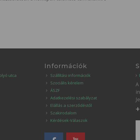
Információk
S
olyó utca
Szállítási információk
Szociális kérelem
A
ÁSZF
i
Adatkezelési szabályzat
J
Elállás a szerződéstől
+
Szakirodalom
Kérdések-Válaszok