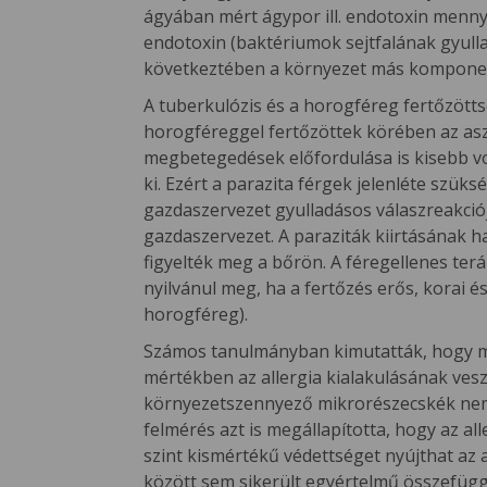
ágyában mért ágypor ill. endotoxin mennyi
endotoxin (baktériumok sejtfalának gyull
következtében a környezet más komponensei 
A tuberkulózis és a horogféreg fertőzötts
horogféreggel fertőzöttek körében az asz
megbetegedések előfordulása is kisebb vol
ki. Ezért a parazita férgek jelenléte sz
gazdaszervezet gyulladásos válaszreakciój
gazdaszervezet. A paraziták kiirtásának h
figyelték meg a bőrön. A féregellenes terá
nyilvánul meg, ha a fertőzés erős, korai és
horogféreg).
Számos tanulmányban kimutatták, hogy mo
mértékben az allergia kialakulásának vesz
környezetszennyező mikrorészecskék nem 
felmérés azt is megállapította, hogy az 
szint kismértékű védettséget nyújthat az 
között sem sikerült egyértelmű összefüggé