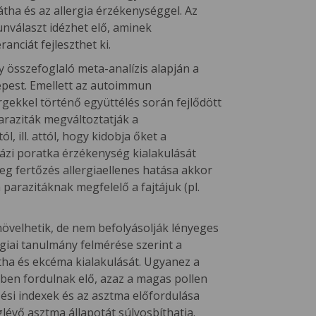
tha és az allergia érzékenységgel. Az
nválaszt idézhet elő, aminek
nciát fejleszthet ki.
 összefoglaló meta-analízis alapján a
épest. Emellett az autoimmun
gekkel történő együttélés során fejlődött
araziták megváltoztatják a
ill. attól, hogy kidobja őket a
házi poratka érzékenység kialakulását
reg fertőzés allergiaellenes hatása akkor
 parazitáknak megfelelő a fajtájuk (pl.
velhetik, de nem befolyásolják lényeges
giai tanulmány felmérése szerint a
ha és ekcéma kialakulását. Ugyanez a
kben fordulnak elő, azaz a magas pollen
zési indexek és az asztma előfordulása
lévő asztma állapotát súlyosbíthatja.