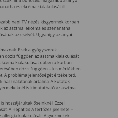
erőszak, ill. a bűnözés, magasabb arányú
anátha és ekcéma kialakulását ill.
osszabb napi TV nézés kisgyermek korban
etik az asztma, ekcéma és szénanátha
lásának az esélyét. Ugyanígy az anyai
almaznak. Ezek a gyógyszerek
en dózis függően az asztma kialakulását
 ekcéma kialakulását ebben a korban.
életévében dózis függően – kis mértékben
. A probléma jelentőségét érzékelteti,
–k használatának ártalma. A kutatók
gyermekeknél is kimutatható az asztma
s hozzájárultak őseinknél. Ezzel
. A Hepatitis A fertőzés jelenléte –
 allergia kialakulását. A gyermekek