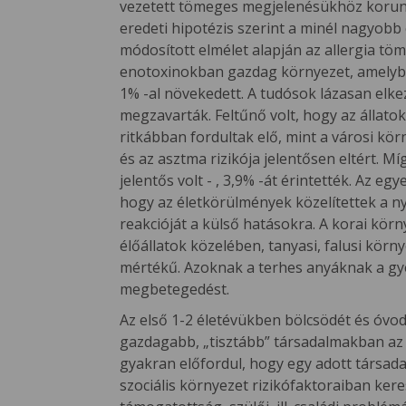
vezetett tömeges megjelenésükhöz korunkba
eredeti hipotézis szerint a minél nagyobb
módosított elmélet alapján az allergia tö
enotoxinokban gazdag környezet, amelyben
1% -al növekedett. A tudósok lázasan el
megzavarták. Feltűnő volt, hogy az állato
ritkábban fordultak elő, mint a városi k
és az asztma rizikója jelentősen eltért. 
jelentős volt - , 3,9% -át érintették. Az e
hogy az életkörülmények közelítettek a n
reakcióját a külső hatásokra. A korai kör
élőállatok közelében, tanyasi, falusi körn
mértékű. Azoknak a terhes anyáknak a gye
megbetegedést.
Az első 1-2 életévükben bölcsödét és óvod
gazdagabb, „tisztább” társadalmakban az
gyakran előfordul, hogy egy adott társad
szociális környezet rizikófaktoraiban kere