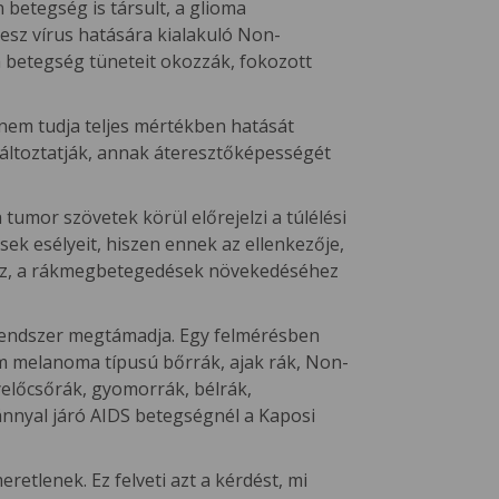
betegség is társult, a glioma
esz vírus hatására kialakuló Non-
a betegség tüneteit okozzák, fokozott
nem tudja teljes mértékben hatását
változtatják, annak áteresztőképességét
tumor szövetek körül előrejelzi a túlélési
 esélyeit, hiszen ennek az ellenkezője,
ez, a rákmegbetegedések növekedéséhez
rendszer megtámadja. Egy felmérésben
 melanoma típusú bőrrák, ajak rák, Non-
yelőcsőrák, gyomorrák, bélrák,
nnyal járó AIDS betegségnél a Kaposi
tlenek. Ez felveti azt a kérdést, mi