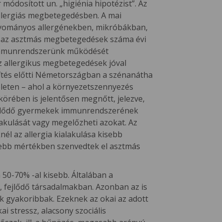
ódosított un. „higiénia hipotézist”. Az
 allergiás megbetegedésben. A mai
gyományos allergénekben, mikróbákban,
l, az asztmás megbetegedések száma évi
z immunrendszerünk működését
az allergikus megbetegedések jóval
sítés előtti Németországban a szénanátha
keleten – ahol a környezetszennyezés
 körében is jelentősen megnőtt, jelezve,
a fejlődő gyermekek immunrendszerének
lakulását vagy megelőzheti azokat. Az
nél az allergia kialakulása kisebb
isebb mértékben szenvedtek el asztmás
50-70% -al kisebb. Általában a
 fejlődő társadalmakban. Azonban az is
k gyakoribbak. Ezeknek az okai az adott
i stressz, alacsony szociális