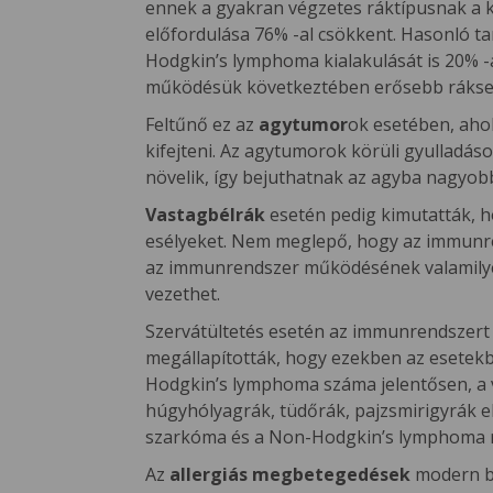
ennek a gyakran végzetes ráktípusnak a k
előfordulása 76% -al csökkent. Hasonló ta
Hodgkin’s lymphoma kialakulását is 20% -a
működésük következtében erősebb ráksejt 
Feltűnő ez az
agytumor
ok esetében, aho
kifejteni. Az agytumorok körüli gyulladá
növelik, így bejuthatnak az agyba nagyobb
Vastagbélrák
esetén pedig kimutatták, ho
esélyeket. Nem meglepő, hogy az immunre
az immunrendszer működésének valamily
vezethet.
Szervátültetés esetén az immunrendszert
megállapították, hogy ezekben az esetek
Hodgkin’s lymphoma száma jelentősen, a vu
húgyhólyagrák, tüdőrák, pajzsmirigyrák 
szarkóma és a Non-Hodgkin’s lymphoma r
Az
allergiás megbetegedések
modern be