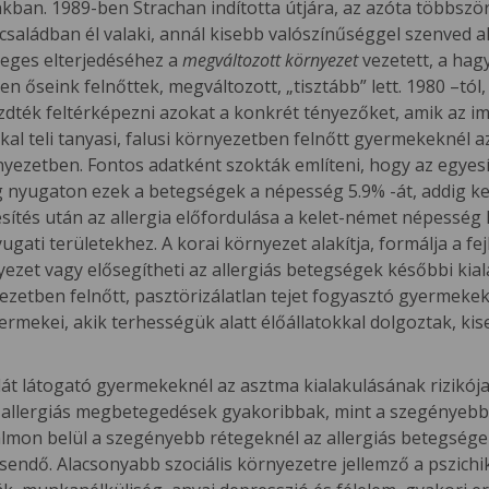
n. 1989-ben Strachan indította útjára, az azóta többször m
 családban él valaki, annál kisebb valószínűséggel szenved
meges elterjedéséhez a
megváltozott környezet
vezetett, a ha
 őseink felnőttek, megváltozott, „tisztább” lett. 1980 –tó
kezdték feltérképezni azokat a konkrét tényezőket, amik a
kkal teli tanyasi, falusi környezetben felnőtt gyermekeknél 
örnyezetben. Fontos adatként szokták említeni, hogy az egye
Míg nyugaton ezek a betegségek a népesség 5.9% -át, addig 
gyesítés után az allergia előfordulása a kelet-német népesség
yugati területekhez. A korai környezet alakítja, formálja 
nyezet vagy elősegítheti az allergiás betegségek későbbi kia
yezetben felnőtt, pasztörizálatlan tejet fogyasztó gyermekek
rmekei, akik terhességük alatt élőállatokkal dolgoztak, k
át látogató gyermekeknél az asztma kialakulásának rizikója 
 allergiás megbetegedések gyakoribbak, mint a szegényebb,
almon belül a szegényebb rétegeknél az allergiás betegsége
sendő. Alacsonyabb szociális környezetre jellemző a pszichika