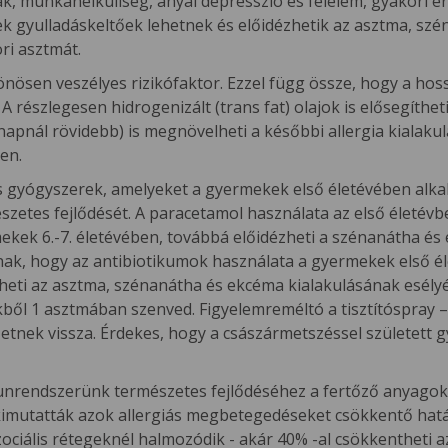
mák, munkanélküliség, anyai depresszió és félelem, gyakori 
k gyulladáskeltőek lehetnek és előidézhetik az asztma, szén
ri asztmát.
önösen veszélyes rizikófaktor. Ezzel függ össze, hogy a h
 A részlegesen hidrogenizált (trans fat) olajok is elősegíth
hónapnál rövidebb) is megnövelheti a későbbi allergia kialaku
en.
s gyógyszerek, amelyeket a gyermekek első életévében alk
zetes fejlődését. A paracetamol használata az első életévb
ekek 6.-7. életévében, továbbá előidézheti a szénanátha és
anak, hogy az antibiotikumok használata a gyermekek első 
eti az asztma, szénanátha és ekcéma kialakulásának esélyét
kből 1 asztmában szenved. Figyelemreméltó a tisztítóspray 
tnek vissza. Érdekes, hogy a császármetszéssel született 
nrendszerünk természetes fejlődéséhez a fertőző anyagok i
mutatták azok allergiás megbetegedéseket csökkentő hatását
iális rétegeknél halmozódik - akár 40% -al csökkentheti az