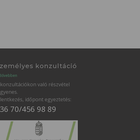
zemélyes konzultáció
Bővebben
 konzultációkon való részvétel
ngyenes.
elentkezés, időpont egyeztetés:
36 70/456 98 89