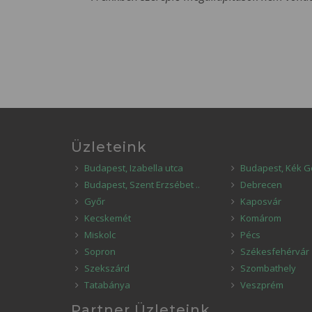
Üzleteink
Budapest, Izabella utca
Budapest, Kék G
Budapest, Szent Erzsébet ..
Debrecen
Győr
Kaposvár
Kecskemét
Komárom
Miskolc
Pécs
Sopron
Székesfehérvár
Szekszárd
Szombathely
Tatabánya
Veszprém
Partner Üzleteink