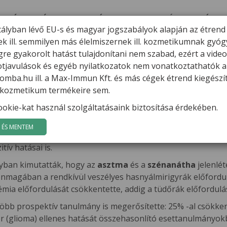
ERMÉKEK
HÍREK
VARGA GÁBOR
FILMEK
GYÓGYGOMBÁK
K
tályban lévő EU-s és magyar jogszabályok alapján az étrend
ek ill. semmilyen más élelmiszernek ill. kozmetikumnak gyó
: A RÁKELLENES CIVILIZÁCIÓS BETEGSÉG
re gyakorolt hatást tulajdonítani nem szabad, ezért a vide
potjavulások és egyéb nyilatkozatok nem vonatkoztathatók a
ES CIVILIZÁCIÓS BETEGSÉG
mba.hu ill. a Max-Immun Kft. és más cégek étrend kiegészí
l. kozmetikum termékeire sem.
lergiamentes immunrendszer helyreállítása)
okie-kat használ szolgáltatásaink biztosítása érdekében.
csak akkor érthetjük meg, ha megismerjük azok antropo
zet egy anyaggal szembeni túlérzékenységét jelöli.
Az im
ÉS MENTEM
 Allergének lehetnek pl. fű-, gyom-, fa-, pollenek, házi pora
ív hatásai is.
nyban kimutatták, hogy az
asztma
és a
szénanátha
jelenlé
önmagában a rendkívül veszélyes hasnyálmirigyrák előfordu
mia előfordulását csökkentette, addig a tüdőrák előfordulá
öbb prospektív tanulmány is megerősítette: 25% -al csökkenth
 (glioma) ellenes hatását összehasonlító esettanulmányokba