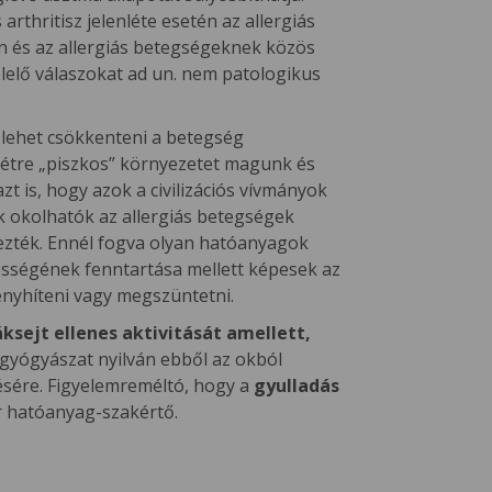
thritisz jelenléte esetén az allergiás
 és az allergiás betegségeknek közös
elő válaszokat ad un. nem patologikus
n lehet csökkenteni a betegség
létre „piszkos” környezetet magunk és
 is, hogy azok a civilizációs vívmányok
mik okolhatók az allergiás betegségek
ezték. Ennél fogva olyan hatóanyagok
ességének fenntartása mellett képesek az
 enyhíteni vagy megszüntetni.
ksejt ellenes aktivitását amellett,
gyógyászat nyilván ebből az okból
ésére. Figyelemreméltó, hogy a
gyulladás
or hatóanyag-szakértő.