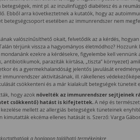
tegségek, mint pl. az inzulinfüggő diabétesz és a reumás ar
. Ebből arra következtetnek a kutatók, hogy az autoimmun
dkét betegségcsoport esetében az immunrendszer nem megfel
ának valószínűsíthető okait, felvetődik az a kérdés, hogya
 Talán térjünk vissza a hagyományos életmódhoz? Hozzunk 
mondanánk ezekre a kérdésekre, figyelembe kell vennünk azt
sok, antibiotikumok, paraziták kiirtása, „tiszta” környezet) a
letkor és a gyermekhalandóság jelentős javulását eredmény
 immunrendszer aktivitásának, ill. rákellenes védekezőkép
akulását csökkenteni és a már kialakult betegségek tüneteit
tták, hogy azok
növelték az immunrendszer sejtjeinek rá
ntet csökkentő) hatást is kifejtettek.
A nép és természet
ezelése mellett az allergiás betegségek tüneteinek enyhít
en kimutatták ekcéma ellenes hatását is. Szerző: Varga Gáb
tkoztathatóak a honlapon található termékeinkre