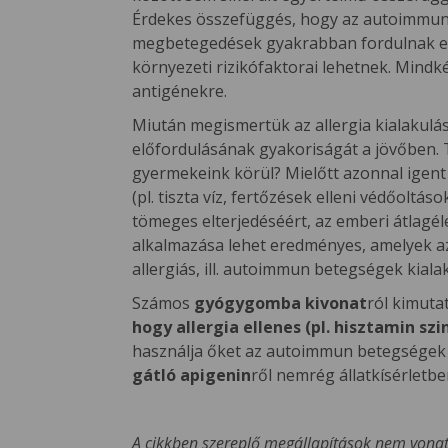
Érdekes összefüggés, hogy az autoimmun be
megbetegedések gyakrabban fordulnak elő
környezeti rizikófaktorai lehetnek. Min
antigénekre.
Miután megismertük az allergia kialakulás
előfordulásának gyakoriságát a jövőben.
gyermekeink körül? Mielőtt azonnal igent 
(pl. tiszta víz, fertőzések elleni védőoltá
tömeges elterjedéséért, az emberi átlagé
alkalmazása lehet eredményes, amelyek az
allergiás, ill. autoimmun betegségek kial
Számos
gyógygomba kivonat
ról kimuta
hogy allergia ellenes (pl. hisztamin szi
használja őket az autoimmun betegségek k
gátló apigenin
ről nemrég állatkísérletb
A cikkben szereplő megállapítások nem vona