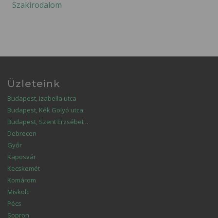
Szakirodalom
Üzleteink
Budapest, Izabella utca
Budapest, Kék Golyó utca
Budapest, Szent Erzsébet ..
Debrecen
Győr
Kaposvár
Kecskemét
Komárom
Miskolc
Pécs
Sopron