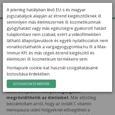
A jelenleg hatályban lévő EU-s és magyar
jogszabályok alapján az étrend kiegészítőknek ill.
semmilyen más élelmiszernek ill. kozmetikumnak
TERMÉKEK
Kezdőlap
Varga Gábor szakcikkei
gyógyhatást vagy más egészségre gyakorolt hatást
Ásványi anyagok és mesterséges vitaminok – a
kevesebb életben tart
tulajdonítani nem szabad, ezért a videofilmekben
HÍREK
látható állapotjavulások és egyéb nyilatkozatok nem
Ásványi anyagok és
VARGA GÁBOR
vonatkoztathatók a vargagyogygomba.hu ill. a Max-
mesterséges vitaminok – a
Immun Kft. és más cégek étrend kiegészítő és
kevesebb életben tart
FILMEK
élelmiszer ill. kozmetikum termékeire sem.
Az ásványi anyagok és vitaminok szervezetünk
Honlapunk cookie-kat használ szolgáltatásaink
GYÓGYGOMBÁK
nélkülözhetetlen alkotóelemei. Izolált formában
biztosítása érdekében.
adagolásuk azonban végzetes
KAPCSOLAT
ELFOGADOM ÉS MENTEM
következményekkel járhat abban az esetben, ha
nincs kifejezett hiánybetegségünk:
megrövidíthetik az életünket.
Már előzőleg
beszámoltam arról, hogy az izolált C vitamin
menopauza utáni hölgyeknél elősegítheti a