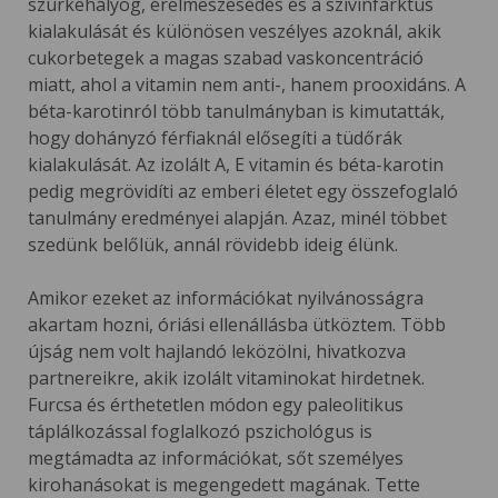
szürkehályog, érelmeszesedés és a szívinfarktus
kialakulását és különösen veszélyes azoknál, akik
cukorbetegek a magas szabad vaskoncentráció
miatt, ahol a vitamin nem anti-, hanem prooxidáns. A
béta-karotinról több tanulmányban is kimutatták,
hogy dohányzó férfiaknál elősegíti a tüdőrák
kialakulását. Az izolált A, E vitamin és béta-karotin
pedig megrövidíti az emberi életet egy összefoglaló
tanulmány eredményei alapján. Azaz, minél többet
szedünk belőlük, annál rövidebb ideig élünk.
Amikor ezeket az információkat nyilvánosságra
akartam hozni, óriási ellenállásba ütköztem. Több
újság nem volt hajlandó leközölni, hivatkozva
partnereikre, akik izolált vitaminokat hirdetnek.
Furcsa és érthetetlen módon egy paleolitikus
táplálkozással foglalkozó pszichológus is
megtámadta az információkat, sőt személyes
kirohanásokat is megengedett magának. Tette