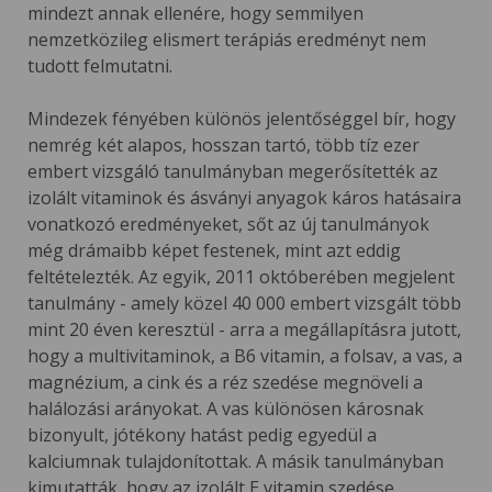
mindezt annak ellenére, hogy semmilyen
nemzetközileg elismert terápiás eredményt nem
tudott felmutatni.
Mindezek fényében különös jelentőséggel bír, hogy
nemrég két alapos, hosszan tartó, több tíz ezer
embert vizsgáló tanulmányban megerősítették az
izolált vitaminok és ásványi anyagok káros hatásaira
vonatkozó eredményeket, sőt az új tanulmányok
még drámaibb képet festenek, mint azt eddig
feltételezték. Az egyik, 2011 októberében megjelent
tanulmány - amely közel 40 000 embert vizsgált több
mint 20 éven keresztül - arra a megállapításra jutott,
hogy a multivitaminok, a B6 vitamin, a folsav, a vas, a
magnézium, a cink és a réz szedése megnöveli a
halálozási arányokat. A vas különösen károsnak
bizonyult, jótékony hatást pedig egyedül a
kalciumnak tulajdonítottak. A másik tanulmányban
kimutatták, hogy az izolált E vitamin szedése