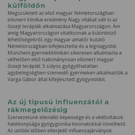
külföldön
Megszületett az első magyar Németországban
elismert klinikai eredmény Nagy vitákat vált ki az
őssejt terápiák alkalmazása Magyarországon. Ám
amíg Magyarországon vitatkoznak a különböző
lehetőségekről, egy magyar amatőr kutató
Németországban kifejlesztette és a legnagyobb
Müncheni gyermekklinikán sikeresen alkalmazta a
vélhetően első tudományosan elismert magyar
őssejt terápiát. 5 súlyos gyógyíthatatlan
agybetegségben szenvedő gyermeken alkalmazták a
Varga Gábor által kifejlesztett gyógymódot.
Az új tipusú influenzától a
rákmegelőzésig
Szervezetünk ellenálló képessége és a védőoltások
hatékonysága gyógygomba kivonatokkal növelhető.
Az utóbbi időben elterjedő influenzajárványok