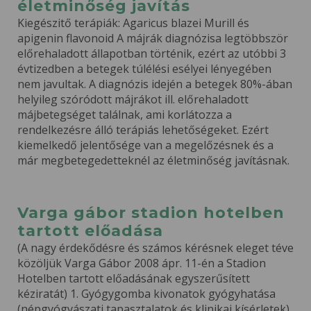
életminőség javítás
Kiegészitő terápiák: Agaricus blazei Murill és
apigenin flavonoid A májrák diagnózisa legtöbbször
előrehaladott állapotban történik, ezért az utóbbi 3
évtizedben a betegek túlélési esélyei lényegében
nem javultak. A diagnózis idején a betegek 80%-ában
helyileg szóródott májrákot ill. előrehaladott
májbetegséget találnak, ami korlátozza a
rendelkezésre álló terápiás lehetőségeket. Ezért
kiemelkedő jelentősége van a megelőzésnek és a
már megbetegedetteknél az életminőség javításnak.
Varga gábor stadion hotelben
tartott előadása
(A nagy érdekődésre és számos kérésnek eleget téve
közöljük Varga Gábor 2008 ápr. 11-én a Stadion
Hotelben tartott előadásának egyszerűsített
kéziratát) 1. Gyógygomba kivonatok gyógyhatása
(népgyógyászati tapasztalatok és klinikai kísérletek)