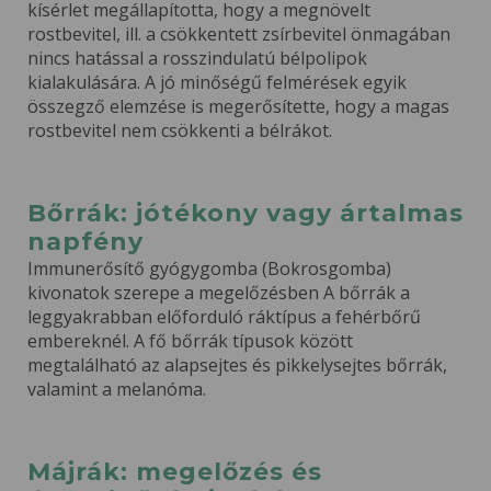
kísérlet megállapította, hogy a megnövelt
rostbevitel, ill. a csökkentett zsírbevitel önmagában
nincs hatással a rosszindulatú bélpolipok
kialakulására. A jó minőségű felmérések egyik
összegző elemzése is megerősítette, hogy a magas
rostbevitel nem csökkenti a bélrákot.
Bőrrák: jótékony vagy ártalmas
napfény
Immunerősítő gyógygomba (Bokrosgomba)
kivonatok szerepe a megelőzésben A bőrrák a
leggyakrabban előforduló ráktípus a fehérbőrű
embereknél. A fő bőrrák típusok között
megtalálható az alapsejtes és pikkelysejtes bőrrák,
valamint a melanóma.
Májrák: megelőzés és