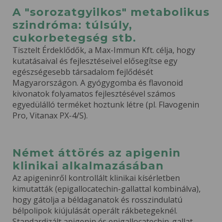
A "sorozatgyilkos" metabolikus
szindróma: túlsúly,
cukorbetegség stb.
Tisztelt Érdeklődők, a Max-Immun Kft. célja, hogy
kutatásaival és fejlesztéseivel elősegítse egy
egészségesebb társadalom fejlődését
Magyarországon. A gyógygomba és flavonoid
kivonatok folyamatos fejlesztésével számos
egyedülálló terméket hoztunk létre (pl. Flavogenin
Pro, Vitanax PX-4/S).
Német áttörés az apigenin
klinikai alkalmazásában
Az apigeninről kontrollált klinikai kísérletben
kimutatták (epigallocatechin-gallattal kombinálva),
hogy gátolja a béldaganatok és rosszindulatú
bélpolipok kiújulását operált rákbetegeknél.
Standardizált apigenin és epigallocatechin-gallat