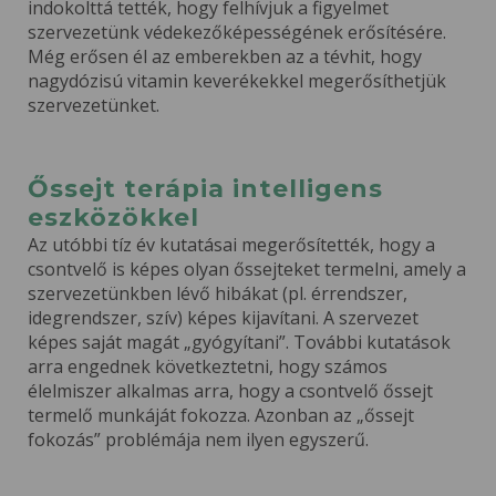
indokolttá tették, hogy felhívjuk a figyelmet
szervezetünk védekezőképességének erősítésére.
Még erősen él az emberekben az a tévhit, hogy
nagydózisú vitamin keverékekkel megerősíthetjük
szervezetünket.
Őssejt terápia intelligens
eszközökkel
Az utóbbi tíz év kutatásai megerősítették, hogy a
csontvelő is képes olyan őssejteket termelni, amely a
szervezetünkben lévő hibákat (pl. érrendszer,
idegrendszer, szív) képes kijavítani. A szervezet
képes saját magát „gyógyítani”. További kutatások
arra engednek következtetni, hogy számos
élelmiszer alkalmas arra, hogy a csontvelő őssejt
termelő munkáját fokozza. Azonban az „őssejt
fokozás” problémája nem ilyen egyszerű.