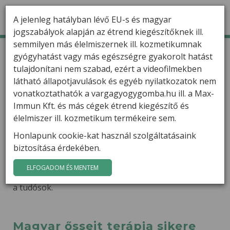
A jelenleg hatályban lévő EU-s és magyar
jogszabályok alapján az étrend kiegészítőknek ill.
semmilyen más élelmiszernek ill. kozmetikumnak
TERMÉKEK
Kezdőlap
Varga Gábor szakcikkei
gyógyhatást vagy más egészségre gyakorolt hatást
tulajdonítani nem szabad, ezért a videofilmekben
HÍREK
Végzetes fogyókúrák
látható állapotjavulások és egyéb nyilatkozatok nem
VARGA GÁBOR
vonatkoztathatók a vargagyogygomba.hu ill. a Max-
Új módszer a fogyókúrák káros hatásainak
Immun Kft. és más cégek étrend kiegészítő és
csökkentésére és eredményességük fokozása. A
FILMEK
élelmiszer ill. kozmetikum termékeire sem.
túlsúly akár 7 évvel is megrövidítheti az emberi
életet, ezért a testsúly csökkentése elsődleges
Honlapunk cookie-kat használ szolgáltatásaink
GYÓGYGOMBÁK
célnak tűnik. A kutatók azonban felhívják a figyelmet
biztosítása érdekében.
arra, hogy a testsúly csökkenés sokszor a halálozási
KAPCSOLAT
arányokat is megnövelheti. Ennek az
ELFOGADOM ÉS MENTEM
ellentmondásnak a lényegére nemrég világítottak rá
a tudósok.
Magyar őssejt terápia sikere