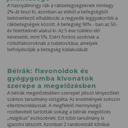
A hasnyálmirigy rák a rákbetegségeknek mintegy
2%-át teszi ki, azonban az ebből a betegségből
bekövetkező elhalálozás a negyedik leggyakoribb a
rákbetegségek között. A betegség 90% - ban az 50-
év felettieknél alakul ki. Az 5 éve túlélési idő
kevesebb, mint 5%. Ezért fontos azoknak a
rizikófaktoroknak a tudatosítása, amelyek
befolyásolják a betegség kialakulását.
Bélrák: flavonoidok és
gyógygomba kivonatok
szerepe a megelőzésben
A bélrák megelőzésében szerepet játszó tényezőket
számos tanulmány vizsgálta. Az eredmények sokszor
ellentmondásosak. A megfelelő mennyiségű
rostbevitelt tartották sokáig a bélrák megelőzés
„mágikus” eszközének. Ezt több tanulmány is
igazolni látszott. Azonban 2 randomizált klinikai