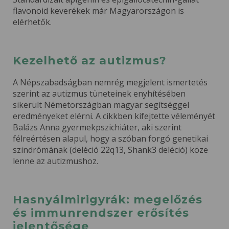
flavonoid keverékek már Magyarországon is
elérhetők.
Kezelhető az autizmus?
A Népszabadságban nemrég megjelent ismertetés
szerint az autizmus tüneteinek enyhítésében
sikerült Németországban magyar segítséggel
eredményeket elérni. A cikkben kifejtette véleményét
Balázs Anna gyermekpszichiáter, aki szerint
félreértésen alapul, hogy a szóban forgó genetikai
szindrómának (deléció 22q13, Shank3 deléció) köze
lenne az autizmushoz.
Hasnyálmirigyrák: megelőzés
és immunrendszer erősítés
jelentősége