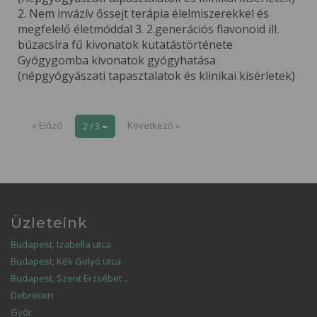
2. Nem invázív őssejt terápia élelmiszerekkel és
megfelelő életmóddal 3. 2.generációs flavonoid ill.
búzacsíra fű kivonatok kutatástörténete
Gyógygomba kivonatok gyógyhatása
(népgyógyászati tapasztalatok és klinikai kísérletek)
« Előző
Következő »
2 / 3
Üzleteink
Budapest, Izabella utca
Budapest, Kék Golyó utca
Budapest, Szent Erzsébet ..
Debrecen
Győr